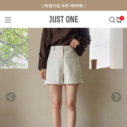
앱 다운로드 10% 할인쿠폰
앱 다운로드 10% 할인쿠폰
회원가입 쿠폰 3000원
0
NEW 7%
BEST
오늘출발
MADE . J
상의
팬츠
아