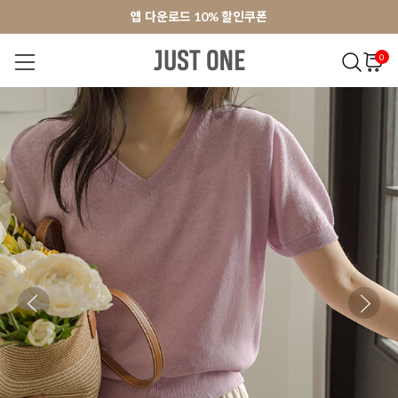
앱 다운로드 10% 할인쿠폰
앱 다운로드 10% 할인쿠폰
회원가입 쿠폰 3000원
회원가입 쿠폰 3000원
0
NEW 7%
BEST
오늘출발
MADE . J
상의
팬츠
아우