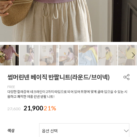
썸머린넨 베이직 반팔니트(라운드/브이넥)
FREE
다양한 칼라감에 네크라인이 2가지 타입으로 되어 있어 취향에 맞게 골라 입으실 수 있는 시
원하고 쾌적한 여름 린넨 반팔 니트!
21,900
21%
27,600
색상