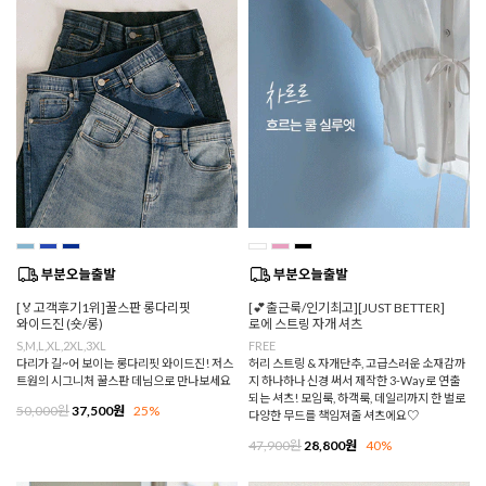
[🏅고객후기1위]꿀스판 롱다리핏
[💕출근룩/인기최고][JUST BETTER]
와이드진 (숏/롱)
로에 스트링 자개 셔츠
S,M,L,XL,2XL,3XL
FREE
다리가 길~어 보이는 롱다리핏 와이드진! 저스
허리 스트링 & 자개단추, 고급스러운 소재감까
트원의 시그니처 꿀스판 데님으로 만나보세요
지 하나하나 신경 써서 제작한 3-Way로 연출
되는 셔츠! 모임룩, 하객룩, 데일리까지 한 벌로
50,000원
37,500원
25%
다양한 무드를 책임져줄 셔츠에요♡
47,900원
28,800원
40%