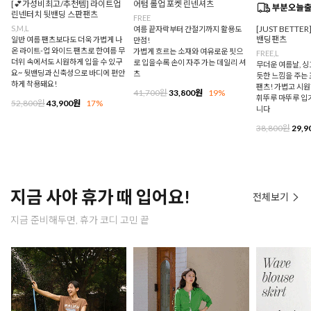
[💕가성비최고/추천템] 라이트업
어텀 롤업 포켓 린넨셔츠
린넨터치 뒷밴딩 스판팬츠
FREE
S,M,L
[JUST BETTE
여름 끝자락부터 간절기까지 활용도
밴딩팬츠
일반 여름 팬츠보다도 더욱 가볍게 나
만점!
온 라이트-업 와이드 팬츠로 한여름 무
가볍게 흐르는 소재와 여유로운 핏으
FREE,L
더위 속에서도 시원하게 입을 수 있구
로 입을수록 손이 자주 가는 데일리 셔
무더운 여름날, 
요~ 뒷밴딩과 신축성으로 바디에 편안
츠
듯한 느낌을 주는
하게 착용돼요!
팬츠! 가볍고 시
41,700원
33,800원
19%
휘뚜루 마뚜루 입
52,800원
43,900원
17%
니다
38,800원
29,9
지금 사야 휴가 때 입어요!
전체보기
지금 준비해두면, 휴가 코디 고민 끝