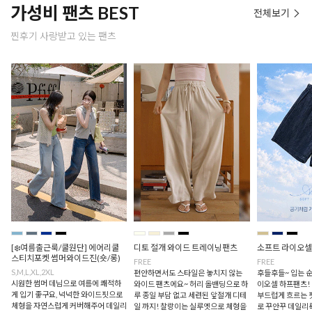
가성비 팬츠 BEST
전체보기
찐후기 사랑받고 있는 팬츠
[❄️여름출근룩/쿨원단] 에어리쿨
디토 절개 와이드 트레이닝팬츠
소프트 라이오셀
스티치포켓 썸머와이드진(숏/롱)
FREE
FREE
S,M,L,XL,2XL
편안하면서도 스타일은 놓치지 않는
후들후들~ 입는 순
시원한 썸머 데님으로 여름에 쾌적하
와이드 팬츠에요~ 허리 올밴딩으로 하
이오셀 하프팬츠!
게 입기 좋구요, 넉넉한 와이드핏으로
루 종일 부담 없고 세련된 앞절개 디테
부드럽게 흐르는 
체형을 자연스럽게 커버해주어 데일리
일 까지! 찰랑이는 실루엣으로 체형을
로 꾸안꾸 데일리