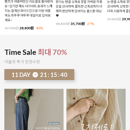
팬츠가 여름버전인 리오셀로 돌아왔어
랑이는 텐셀 소재로 정말 가벼운 착용
는 텐셀 소재로 
요! 입기만 해도 다이어트 효과가 느껴
감을 선사하며, 쫀득한 신축성까지 더
선사하며, 산뜻한 
지는 절개선 와이드진으로 이번 여름
해져 편안하게 입어지는 꿀스판 데님
더욱 시원하게 즐
에도 휘뚜루 마뚜루 데일리로 입어보
♥
39,800원
29,9
세요~
48,800원
35,700원
27%
47,900원
28,800원
40%
Time Sale
최대 70%
아울렛 특가 한정수량
11
DAY
21
:
15
:
34