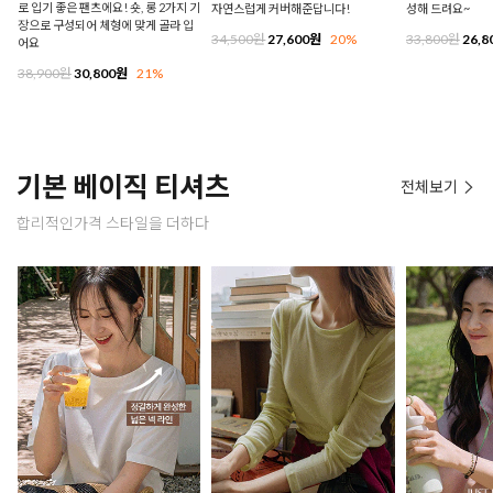
로 입기 좋은 팬츠에요! 숏, 롱 2가지 기
자연스럽게 커버해준답니다!
성해 드려요~
장으로 구성되어 체형에 맞게 골라 입
34,500원
27,600원
20%
33,800원
26,8
어요
38,900원
30,800원
21%
기본 베이직 티셔츠
전체보기
합리적인가격 스타일을 더하다