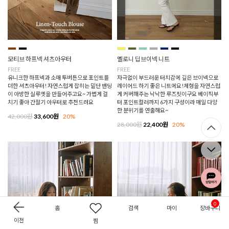
모티브 하프넥 셔츠아우터
멜로니 딥브이넥 니트
FREE
FREE
유니크한 하프넥과 소매 투버튼으로 포인트를
자극없이 부드러운 터치감에 깊은 브이넥으로
더한 셔츠아우터! 자연스럽게 잡히는 밑단 밴딩
레이어드 하기 좋은 니트에요!체형을 자연스럽
이 아방한 실루엣을 만들어주고요~ 가볍게 걸
게 커버해주는 낙낙한 루즈핏이구요 베이직부
치기 좋아 간절기 아우터로 추천드려요
터 포인트컬러까지 6가지 구성이라 매일 다양
한 분위기를 연출해요~
42,000원
33,600원
20%
28,000원
22,400원
20%
0
홈
검색
마이
장바구니
이전
찜