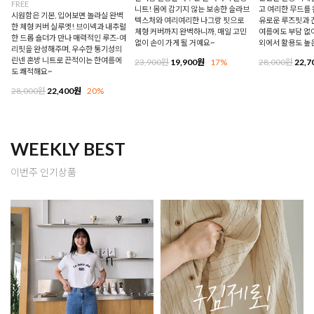
FREE
니트! 몸에 감기지 않는 보송한 슬라브
고 여리한 무드를 
시원함은 기본, 입어보면 놀라실 완벽
텍스처와 여리여리한 나그랑 핏으로
유로운 루즈핏과 
한 체형 커버 실루엣! 브이넥과 내추럴
체형 커버까지 완벽하니까, 매일 고민
여름에도 부담 없이
한 드롭 숄더가 만나 매력적인 루즈-여
없이 손이 가게 될 거예요~
외에서 활용도 높
리핏을 완성해주며, 우수한 통기성의
린넨 혼방 니트로 끈적이는 한여름에
23,900원
19,900원
17%
28,000원
22,7
도 쾌적해요~
28,000원
22,400원
20%
WEEKLY BEST
이번주 인기상품