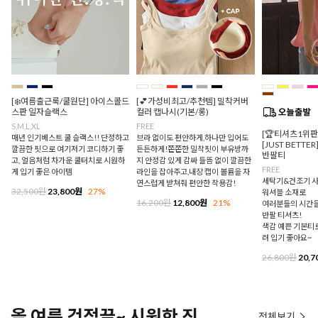
[❄️여름출근룩/쿨원단] 아이스콜드
[💕가성비최고/추천템] 밀착커버
스판 일자슬랙스
컬러 캡나시(기본/롱)
S,M,L,XL
FREE
[🏆티셔츠1위
매년 인기베스트 쿨 슬랙스!! 단정하고
브라 없이도 편안하게,하나만 입어도
[JUST BETTE
깔끔한 핏으로 여기저기 코디하기 좋
든든하게!쫀쫀한 밀착핏이 부유방까
반팔티
고, 얼음처럼 차가운 쿨터치로 시원하
지 안정감 있게 감싸 들뜸 없이 깔끔한
FREE
게 입기 좋은 아이템
라인을 잡아주고,내장 캡이 볼륨을 자
세탁기&건조기 사
연스럽게 받쳐줘 편안한 착용감!
32,500원
23,800원
27%
워셔블 소재로
16,200원
12,800원
21%
여러분들의 시간을
반팔 티셔츠!
색감 예쁜 기본티로
려 입기 좋아요~
26,800원
20,7
올 여름 걱정끝~ 시원한 진
전체보기