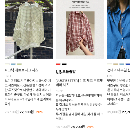
피크닉 레트로 체크 셔츠
선데이 내추럴 
FREE
FREE
[JUST BETTER] 리츠 체크 루즈핏
보기만 해도 기분 좋아지는 화사한 체
빳빳한 린넨에 비
베러 셔츠
크 셔츠예요~! 산뜻한 컬러감에 넉넉
셔츠구요, 루즈한
한 루즈핏으로 다양한 이너와 레이어
론 아우터로 입어
FREE
드하기 좋구요, 가볍게 툭 걸치는 여름
넨 특유의 텍스처
지금은 셔츠 하나로, 선선해지면 가벼
아우터로도 딱! 데일리 하게 즐겨보세
이에요! 가성비 
운 아우터로—
요 :)
보세요~
툭 걸쳐도 멋스러운 루즈핏에 탄탄한
두께감까지!
28,500원
22,800원
20%
35,000원
27,7
두 계절을 넘나들며 매일 찾게 될 체크
셔츠!
38,500원
28,900원
25%