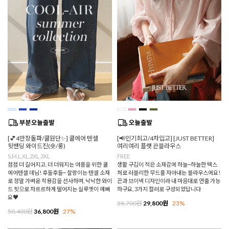
[💕4만장돌파/쿨원단✨] 쿨에어 텐셀
[📢인기최고/4차입고] [JUST BETTER]
뒷밴딩 와이드진(숏/롱)
여리여리 플랫 끈블라우스
S,M,L,XL,2XL,3XL
FREE
점점 더 길어지고, 더 더워지는 여름을 위한 쿨
생활 구김이 적은 소재감에 하늘~하늘한 텍스
에어텐셀 데님! 후들후들~ 찰랑이는 텐셀 소재
처로 러블리한 무드를 자아내는 블라우스에요!
로 정말 가벼운 착용감을 선사하며, 낙낙한 와이
끈과 브이넥 디자인이라 내 마음대로 연출 가능
드 핏으로 차르르하게 떨어지는 실루엣이 예뻐
하구요, 3가지 컬러로 구성되었답니다
요♥
38,700원
29,800원
23%
50,400원
36,800원
27%