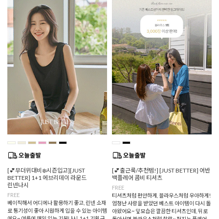
[💕무더위대비❄️시즌입고][JUST
[💕출근룩/추천템!] [JUST BETTER] 어반
BETTER] 1+1 에브리데이 라운드
백플레어 콤비 티셔츠
린넨나시
FREE
FREE
티셔츠처럼 편안하게, 블라우스처럼 우아하게!
베이직해서 어디에나 활용하기 좋고, 린넨 소재
엄청난 사랑을 받았던 베스트 아이템이 다시 돌
로 통기성이 좋아 시원하게 입을 수 있는 아이템
아왔어요~ 앞모습은 깔끔한 티셔츠인데, 뒤로
에요~ 여름에 매일 입는 기본나시, 1+1 기획구
돌아서면 블라우스처럼 찰랑~ 퍼지는 플레어