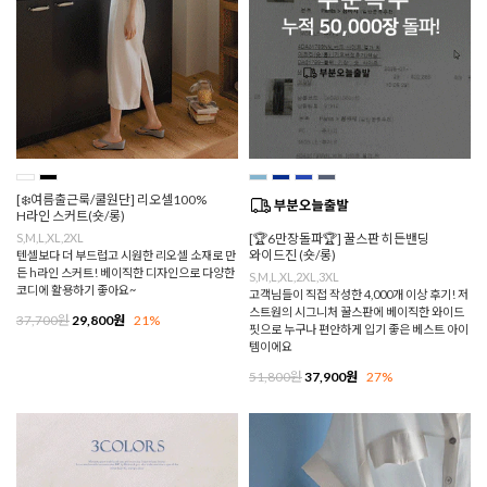
[❄️여름출근룩/쿨원단] 리오셀100%
H라인 스커트(숏/롱)
S,M,L,XL,2XL
[🏆6만장돌파🏆] 꿀스판 히든밴딩
와이드진 (숏/롱)
텐셀보다 더 부드럽고 시원한 리오셀 소재로 만
든 h라인 스커트! 베이직한 디자인으로 다양한
S,M,L,XL,2XL,3XL
코디에 활용하기 좋아요~
고객님들이 직접 작성한 4,000개 이상 후기! 저
스트원의 시그니처 꿀스판에 베이직한 와이드
37,700원
29,800원
21%
핏으로 누구나 편안하게 입기 좋은 베스트 아이
템이에요
51,800원
37,900원
27%