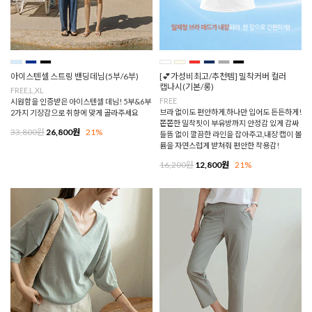
아이스텐셀 스트링 밴딩데님(5부/6부)
[💕가성비최고/추천템] 밀착커버 컬러
캡나시(기본/롱)
FREE,L,XL
FREE
시원함을 인증받은 아이스텐셀 데님! 5부&6부
브라 없이도 편안하게,하나만 입어도 든든하게!
2가지 기장감으로 취향에 맞게 골라주세요
쫀쫀한 밀착핏이 부유방까지 안정감 있게 감싸
33,800원
26,800원
21%
들뜸 없이 깔끔한 라인을 잡아주고,내장 캡이 볼
륨을 자연스럽게 받쳐줘 편안한 착용감!
16,200원
12,800원
21%