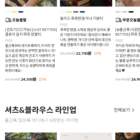
솔리드 촉촉텐셜 이너 기본티
FREE
(건조기🙆🏻‍♀️가능) [JUST BETTER]
[❄️출근룩/시원한
촉촉한 텐셀 소재로 맨살에 입어도 좋
클로이 실키 퍼프 반팔티
BETTER] 하프
은 기본 티셔츠에요! 컬러감이 예뻐서
니트, 맨투맨, 가디건 안에 컬러 포인트
FREE
FREE
룩을 연출하기 좋은 아이템이랍니다
출근룩부터 데이트룩까지, 티셔츠 한
격식은 차려야 하
장으로 완성하는 완벽한 블라우스 핏!
이라면? 쿨 분또 
28,000원
22,700원
19%
실크 같은 촉감에 건조기 사용까지 가
고, 밑단 밴딩으
능한 만능 이중지 원단으로 관리는 세
는 볼륨 실루엣으로
상 편하게, 무드는 로맨틱하게 채워줄
근부터 퇴근 후 
퍼프티예요~
해요♥
32,300원
24,300원
25%
34,900원
26,9
셔츠&블라우스 라인업
전체보기
출근룩/일상룩 어디에나 사랑받는 아이템