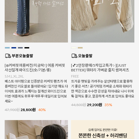
[❄️커버핏여름버전/지금딱!] 여름 커버핏
[💕2만장판매/5차입고특가✨][JUST
사선절개 와이드진(숏/기본/롱)
BETTER] 워터리 가벼운 줄지 썸머셔츠
S,M,L,XL,2XL
FREE
베스트 아이템으로 인증받은 커버핏 팬츠가 여
뜨거운 햇빛을 가려주는 살안타템으로 활용하
름버전인 리오셀로 돌아왔어요! 입기만 해도 다
기 좋은 셔츠! 공기처럼 가벼운 소재와 워터리
이어트 효과가 느껴지는 절개선 와이드진으로
한 색감으로 수수한 감성을 자아내요 나시 위에
이번 여름에도 휘뚜루 마뚜루 데일리로 입어보
툭 걸쳐도 좋고, 깔끔하게 셔츠로 입어도 좋아요
세요~
44,800원
29,200원
35%
47,900원
28,800원
40%