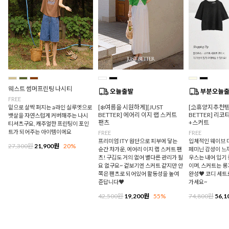
웨스트 썸머프린팅 나시티
FREE
[❄️여름을 시원하게][JUST
[⛱️휴양지추천템/
밑으로 살짝 퍼지는 a라인 실루엣으로
BETTER] 에어리 이지 랩 스커트
BETTER] 리
뱃살을 자연스럽게 커버해주는 나시
팬츠
+스커트
티셔츠구요, 캐주얼한 프린팅이 포인
트가 되어주는 아이템이에요
FREE
FREE
프리미엄 ITY 원단으로 피부에 닿는
입체적인 웨이브 
27,300원
21,900원
20%
순간 차가운, 에어리 이지 랩 스커트 팬
페미닌 감성이 느
츠! 구김도 거의 없어 별다른 관리가 필
우스는 내어 입기
요 없구요~ 겉보기엔 스커트 같지만 안
이며, 스커트는 
쪽은 팬츠로 되어있어 활동성을 높여
완성♥ 코디 세트
준답니다♥
가세요~
42,500원
19,200원
55%
74,800원
56,1