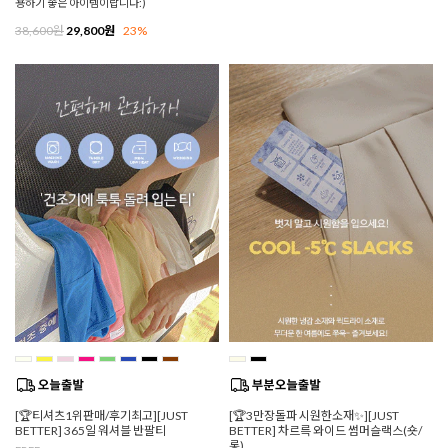
용하기 좋은 아이템이랍니다:)
38,600원
29,800원
23%
[🏆티셔츠1위판매/후기최고][JUST
[🏆3만장돌파 시원한소재✨][JUST
BETTER] 365일 워셔블 반팔티
BETTER] 차르륵 와이드 썸머슬랙스(숏/
롱)