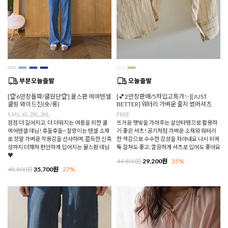
[🏆6만장돌파/쿨원단🏆] 꿀스판 에어텐셀
[💕2만장판매/5차입고특가✨][JUST
쿨링 와이드진(숏/롱)
BETTER] 워터리 가벼운 줄지 썸머셔츠
S,M,L,XL,2XL,3XL
FREE
점점 더 길어지고, 더 더워지는 여름을 위한 쿨
뜨거운 햇빛을 가려주는 살안타템으로 활용하
에어텐셀 데님! 후들후들~ 찰랑이는 텐셀 소재
기 좋은 셔츠! 공기처럼 가벼운 소재와 워터리
로 정말 가벼운 착용감을 선사하며, 쫀득한 신축
한 색감으로 수수한 감성을 자아내요 나시 위에
성까지 더해져 편안하게 입어지는 꿀스판 데님
툭 걸쳐도 좋고, 깔끔하게 셔츠로 입어도 좋아요
♥
44,800원
29,200원
35%
48,800원
35,700원
27%