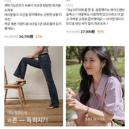
FREE
S,M,L
세탁기&건조기 사용이 가능한 탄탄한 워셔블
-5kg 다이어트를 한 듯, 슬림해지는 와이드밴딩
소재로
슬랙스~! 여름에도 시원하게 입으시라고 더 얇
여러분들의 시간을 절약해주는 간편한 반팔 티
고 가벼운 소재로 준비햇어요~~ 낙낙한 와이드
셔츠!
핏으로 라인 부각 없이 차르르르-!
색감 예쁜 기본티로 365일 1년 내내 돌려 입기
좋아요~
49,000원
27,000원
45%
26,800원
20,700원
23%