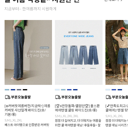
지금부터~ 한여름까지 시원하게
[❄️커버핏여름버전/지금딱!] 여름
[🏆6만장돌파/쿨원단🏆] 꿀스판
[💕만족도최고/
커버핏 사선절개 와이드진(숏/
에어텐셀 쿨링 와이드진(숏/롱)
쿨에어2 텐셀 
기본/롱)
S,M,L,XL,2XL,3XL
S,M,L,XL,2XL
S,M,L,XL,2XL
점점 더 길어지고, 더 더워지는 여름을
점점 더 더워지는 
베스트 아이템으로 인증받은 커버핏
위한 쿨 에어텐셀 데님! 후들후들~ 찰
텐셀 데님 시리즈!