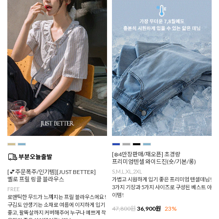
[❄️4만장판매/재오픈] 초경량
프리미엄텐셀 와이드진(숏/기본/롱)
[💕주문폭주/인기템][JUST BETTER]
S,M,L,XL,2XL
멜로 프릴 링클 블라우스
가볍고 시원하게 입기 좋은 프리미엄 텐셀데님!
3가지 기장과 5가지 사이즈로 구성된 베스트 아
FREE
이템!
로맨틱한 무드가 느껴지는 프릴 블라우스에요!
구김도 안생기는 소재로 여름에 이지하게 입기
47,800원
36,900원
23%
좋고, 팔뚝살까지 커버해주어 누구나 예쁘게 착