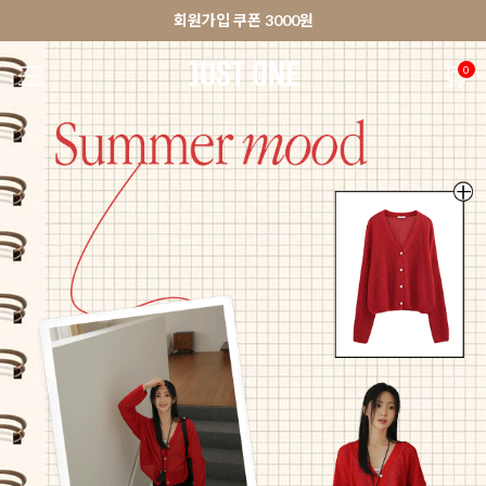
🚀오늘출발상품 당일발송 배송중
앱 다운로드 10% 할인쿠폰
앱 다운로드 10% 할인쿠폰
회원가입 쿠폰 3000원
0
NEW 7%
BEST
🚀오늘출발
MADE . J
상의
팬츠
아