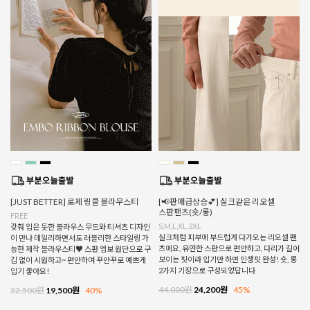
[JUST BETTER] 로제 링클 블라우스티
[📢판매급상승💕] 실크같은 리오셀
스판팬츠(숏/롱)
FREE
S,M,L,XL,2XL
갖춰 입은 듯한 블라우스 무드와 티셔츠 디자인
실크처럼 피부에 부드럽게 다가오는 리오셀 팬
이 만나 데일리하면서도 러블리한 스타일링 가
츠에요, 유연한 스판으로 편안하고, 다리가 길어
능한 제작 블라우스티♥ 스판 엠보 원단으로 구
보이는 핏이라 입기만 하면 인생핏 완성! 숏, 롱
김 없이 시원하고~ 편안하여 꾸안꾸로 예쁘게
2가지 기장으로 구성되었답니다
입기 좋아요!
44,000원
24,200원
45%
32,500원
19,500원
40%