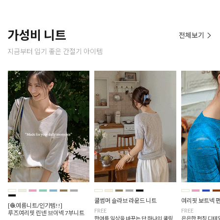
가성비 니트
전체보기
지금부터 입기 좋은 간절기 아이템
쿨썸머 슬라브 라운드 니트
여리핏 보트넥 
[🧶여름니트/인기템!!]
FREE
FREE
루즈여리핏 린넨 브이넥 7부니트
한여름 일상을 바꾸는 단 하나의 쿨링
은은한 펀칭 디테