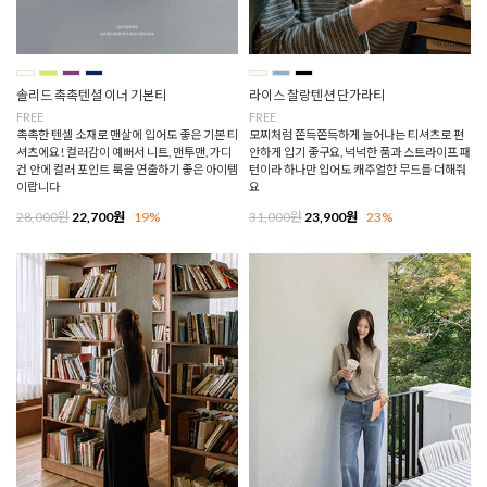
솔리드 촉촉텐셜 이너 기본티
라이스 찰랑텐션 단가라티
FREE
FREE
촉촉한 텐셀 소재로 맨살에 입어도 좋은 기본 티
모찌처럼 쫀득쫀득하게 늘어나는 티셔츠로 편
셔츠에요! 컬러감이 예뻐서 니트, 맨투맨, 가디
안하게 입기 좋구요, 넉넉한 품과 스트라이프 패
건 안에 컬러 포인트 룩을 연출하기 좋은 아이템
턴이라 하나만 입어도 캐주얼한 무드를 더해줘
이랍니다
요
28,000원
22,700원
19%
31,000원
23,900원
23%