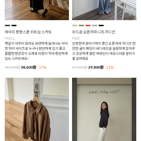
에이미 짱짱스판 뒤트임 스커트
무드온 오픈카라 니트가디건
FREE,L
FREE
뱃살이 아무리 많아도 유연하게 늘어나는 넉넉
단정한데 분위기까지 챙긴 오픈카라 가디건!잔
한 허리 사이즈로 누구나 편안하게 입기 좋고,
잔한 골지 짜임이 바디라인을 슬림하게 잡아주
쫀쫀한 텐션감의 소재로 비침이 적어 편안하게
고 은은하게 열린 넥라인이 여성스러운 분위기
입는 스커트에요!
를 살려줘요
46,500원
38,600원
17%
37,600원
29,800원
21%