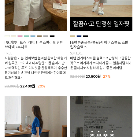
[🧶여름니트/인기템!!] 루즈여리핏 린넨
[❄️여름출근룩/쿨원단] 아이스콜드 스판
브이넥 7부니트
일자슬랙스
FREE
S,M,L,XL
시원함은 기본, 입어보면 놀라실 완벽한 체형 커
매년 인기베스트 쿨 슬랙스!! 단정하고 깔끔한
버 실루엣! 브이넥과 내추럴한 드롭 숄더가 만
핏으로 여기저기 코디하기 좋고, 얼음처럼 차가
나 매력적인 루즈-여리핏을 완성해주며, 우수한
운 쿨터치로 시원하게 입기 좋은 아이템
통기성의 린넨 혼방 니트로 끈적이는 한여름에
32,500원
23,800원
27%
도 쾌적해요~
28,000원
22,400원
20%