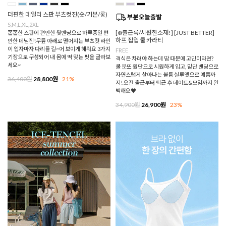
더편한 데일리 스판 부츠컷진(숏/기본/롱)
S,M,L,XL,2XL
[❄️출근룩/시원한소재!] [JUST BETTER]
쫀쫀한 스판에 편안한 뒷밴딩으로 하루종일 편
하프 집업 쿨 카라티
안한 데님진!무릎 아래로 떨어지는 부츠컷 라인
이 입자마자 다리를 길~어 보이게 해줘요 3가지
FREE
기장으로 구성되어 내 몸에 딱 맞는 핏을 골라보
격식은 차려야 하는데 땀 때문에 고민이라면?
세요~
쿨 분또 원단으로 시원하게 입고, 밑단 밴딩으로
자연스럽게 살아나는 볼륨 실루엣으로 예쁨까
36,400원
28,800원
21%
지! 오전 출근부터 퇴근 후 데이트&모임까지 완
벽해요♥
34,900원
26,900원
23%