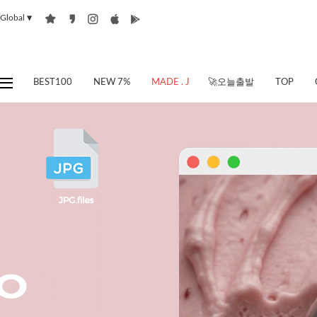
Global
▼
BEST100
NEW 7%
MADE . J
🚀오늘출발
TOP