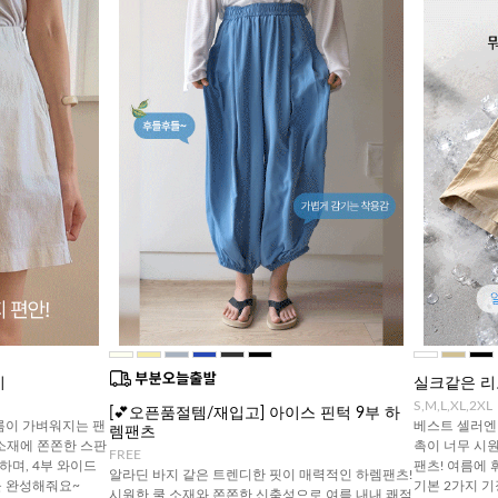
지
실크같은 리
S,M,L,XL,2XL
[💕오픈품절템/재입고] 아이스 핀턱 9부 하
름이 가벼워지는 팬
베스트 셀러엔 
렘팬츠
 소재에 쫀쫀한 스판
촉이 너무 시
FREE
하며, 4부 와이드
팬츠! 여름에 
알라딘 바지 같은 트렌디한 핏이 매력적인 하렘팬츠!
을 완성해줘요~
기본 2가지 
시원한 쿨 소재와 쫀쫀한 신축성으로 여름 내내 쾌적