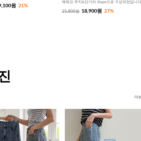
해줘요 무지&단가라 2type으로 구성되었답니
9,100원
21%
18,900원
27%
25,800원
 진
더