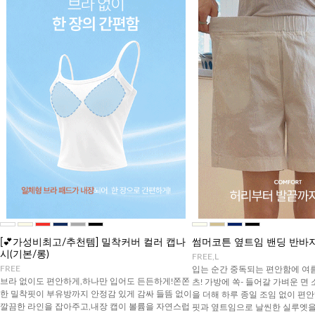
[💕가성비최고/추천템] 밀착커버 컬러 캡나
썸머코튼 옆트임 밴딩 반바
시(기본/롱)
FREE,L
FREE
입는 순간 중독되는 편안함에 여
브라 없이도 편안하게,하나만 입어도 든든하게!쫀쫀
츠! 가방에 쏙- 들어갈 가벼운 면
한 밀착핏이 부유방까지 안정감 있게 감싸 들뜸 없이
을 더해 하루 종일 조임 없이 편안
깔끔한 라인을 잡아주고,내장 캡이 볼륨을 자연스럽
핏과 옆트임으로 날씬한 실루엣