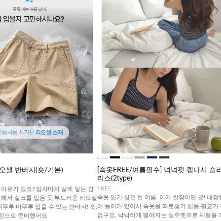
오셀 반바지(숏/기본)
[속옷FREE/여름필수] 넉넉핏 캡나시 슬
리스(2type)
FREE
이유가 있죠? 입자마자 살에 닿는 감
속옷 입기 싫은 한 여름, 이거 한장이면 끝! 내장
원해서 실크를 입은 듯 부드러운 리오셀
이 들어가 있어서 속옷을 따로챙겨 입을 필요가
휘뚜루 마뚜루 입을 수 있는 반바지! 숏,
없구요, 낙낙하게 떨어지는 실루엣으로 체형을 
기장으로 준비했어요