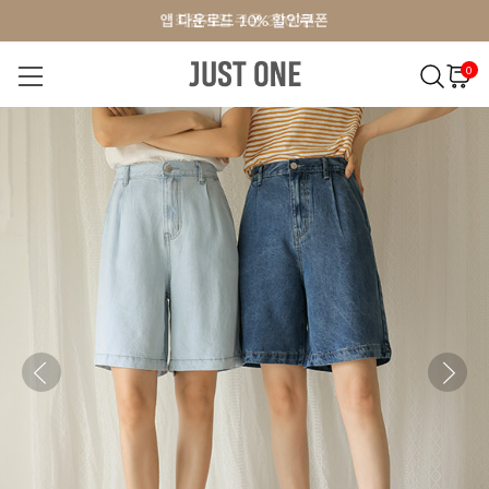
앱 다운로드 10% 할인쿠폰
앱 다운로드 10% 할인쿠폰
회원가입 쿠폰 3000원
회원가입 쿠폰 3000원
0
NEW 7%
BEST
오늘출발
MADE . J
상의
팬츠
아우