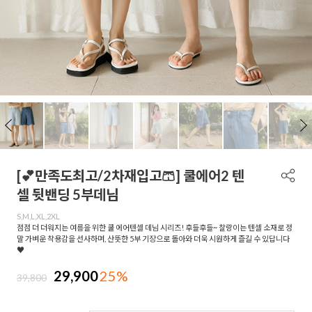
[💕만족도최고/2차재입고🩳] 쿨에어2 텐
셀 뒷밴딩 5부데님
S,M,L,XL,2XL
점점 더 더워지는 여름을 위한 쿨 에어텐셀 데님 시리즈! 후들후들~ 찰랑이는 텐셀 소재로 정
말 가벼운 착용감을 선사하며, 산뜻한 5부 기장으로 돌아와 더욱 시원하게 즐길 수 있답니다
♥
29,900
25%
39,800