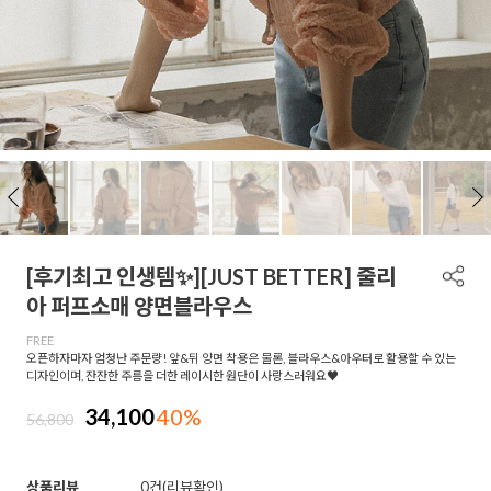
[후기최고 인생템✨][JUST BETTER] 줄리
아 퍼프소매 양면블라우스
FREE
오픈하자마자 엄청난 주문량! 앞&뒤 양면 착용은 물론, 블라우스&아우터로 활용할 수 있는
디자인이며, 잔잔한 주름을 더한 레이시한 원단이 사랑스러워요♥
34,100
40%
56,800
상품리뷰
0