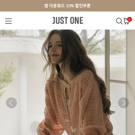
앱 다운로드 10% 할인쿠폰
앱 다운로드 10% 할인쿠폰
회원가입 쿠폰 3000원
회원가입 쿠폰 3000원
0
NEW 7%
BEST
오늘출발
MADE . J
상의
팬츠
아우