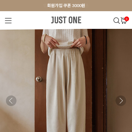
앱 다운로드 10% 할인쿠폰
앱 다운로드 10% 할인쿠폰
회원가입 쿠폰 3000원
0
NEW 7%
BEST
오늘출발
MADE . J
상의
팬츠
아우