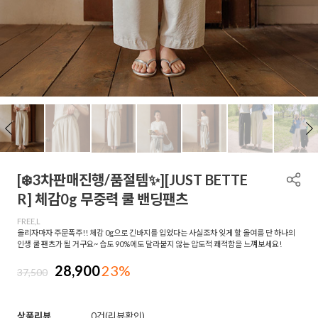
[❄️3차판매진행/품절템✨][JUST BETTE
R] 체감0g 무중력 쿨 밴딩팬츠
FREE,L
올리자마자 주문폭주!! 체감 0g으로 긴바지를 입었다는 사실조차 잊게 할 올여름 단 하나의
인생 쿨 팬츠가 될 거구요~ 습도 90%에도 달라붙지 않는 압도적 쾌적함을 느껴보세요!
28,900
23%
37,500
상품리뷰
0