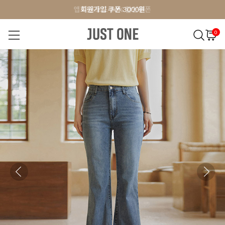
앱 다운로드 10% 할인쿠폰
앱 다운로드 10% 할인쿠폰
회원가입 쿠폰 3000원
회원가입 쿠폰 3000원
0
NEW 7%
BEST
오늘출발
MADE . J
상의
팬츠
아우