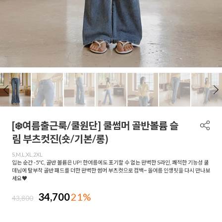
[❄️여름출근룩/쿨원단] 쿨썸머 골반볼륨 슬
림 부츠컷진(숏/기본/롱)
S,M,L,XL,2XL
입는 순간 -5℃, 골반 볼륨은 UP! 한여름에도 포기할 수 없는 완벽한 S라인, 쾌적한 기능성 쿨
데님에 탈부착 골반 패드를 더한 완벽한 썸머 부츠컷으로 컴백~ 올여름 인생핏을 다시 만나보
세요♥
34,700
21%
43,800