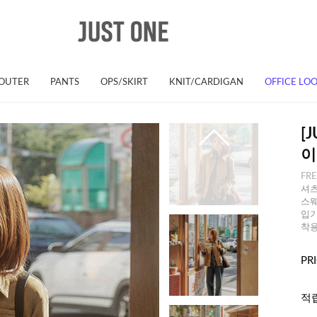
OUTER
PANTS
OPS/SKIRT
KNIT/CARDIGAN
OFFICE LO
[
이
FR
셔츠
스웨
입기
착용
PR
적