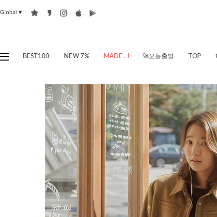
Global
▼
BEST100
NEW 7%
MADE . J
🚀오늘출발
TOP