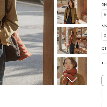
색
사
QT
TO