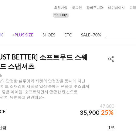
회원가입
로그인
장바구니(
0
)
마이페이지
고객
OK
+PLUS SIZE
SHOES
ETC
SALE~70%
JUST BETTER] 소프트무드 스웨
드 스냅셔츠
EE
의 단정한 실루엣과 자켓의 안정감을 동시에 지닌
이드 소재감의 셔츠로 일상 속에서 편하고 멋스럽게
 좋은 아이템! 소프트하면서 쫀쫀한 텐션으로
감이 유연하고 편안해요~
47,800
ICE
35,900
25%
립금
1%