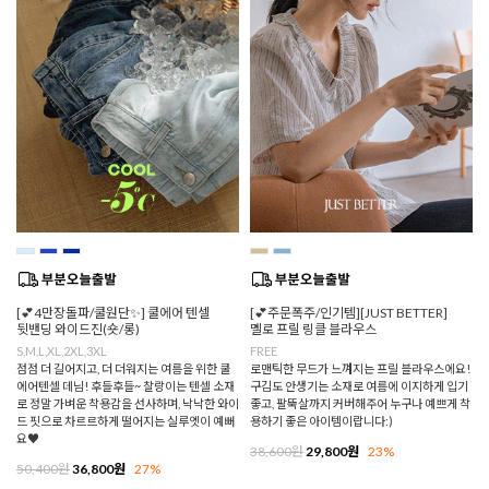
[💕4만장돌파/쿨원단✨] 쿨에어 텐셀
[💕주문폭주/인기템][JUST BETTER]
뒷밴딩 와이드진(숏/롱)
멜로 프릴 링클 블라우스
S,M,L,XL,2XL,3XL
FREE
점점 더 길어지고, 더 더워지는 여름을 위한 쿨
로맨틱한 무드가 느껴지는 프릴 블라우스에요!
에어텐셀 데님! 후들후들~ 찰랑이는 텐셀 소재
구김도 안생기는 소재로 여름에 이지하게 입기
로 정말 가벼운 착용감을 선사하며, 낙낙한 와이
좋고, 팔뚝살까지 커버해주어 누구나 예쁘게 착
드 핏으로 차르르하게 떨어지는 실루엣이 예뻐
용하기 좋은 아이템이랍니다:)
요♥
38,600원
29,800원
23%
50,400원
36,800원
27%