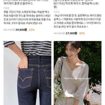
여리여리 플랫 끈블라우스
BETTER] 차르륵 와이드 썸머슬랙스(숏/
롱)
FREE
S,M,L
생활 구김이 적은 소재감에 하늘~하늘한 텍스
-5kg 다이어트를 한 듯, 슬림해지는 와이드밴딩
처로 러블리한 무드를 자아내는 블라우스에요!
슬랙스~! 여름에도 시원하게 입으시라고 더 얇
끈과 브이넥 디자인이라 내 마음대로 연출 가능
고 가벼운 소재로 준비햇어요~~ 낙낙한 와이드
하구요, 3가지 컬러로 구성되었답니다
핏으로 라인 부각 없이 차르르르-!
38,700원
29,800원
23%
49,000원
27,000원
45%