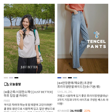
[❄️4만장판매/재오픈] 초경량
프리미엄텐셀 와이드진(숏/기본/롱)
[❄️출근룩/시원한소재!] [JUST BETTER]
S,M,L,XL,2XL
하프 집업 쿨 카라티
가볍고 시원하게 입기 좋은 프리미엄 텐셀데님!
3가지 기장과 5가지 사이즈로 구성된 베스트 아
FREE
이템!
격식은 차려야 하는데 땀 때문에 고민이라면?
쿨 분또 원단으로 시원하게 입고, 밑단 밴딩으로
47,800원
36,900원
23%