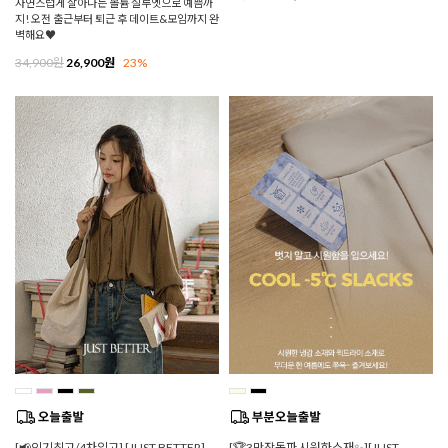
자연스럽게 살아나는 볼륨 실루엣으로 예쁨까
지! 오전 출근부터 퇴근 후 데이트&모임까지 완
벽해요♥
34,900원
26,900원
23%
[📢인기최고/4차입고] [JUST BETTER]
[🏆3만장돌파 시원한소재✨][JUST