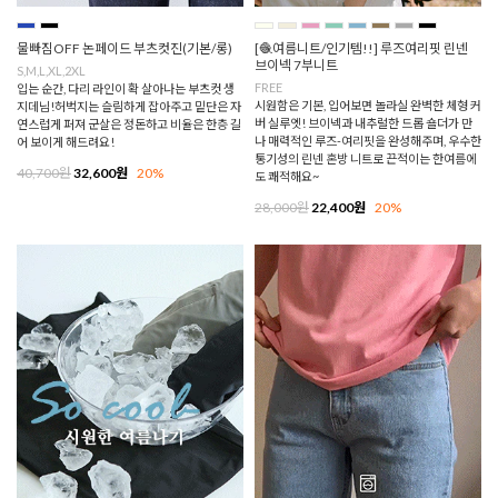
물빠짐OFF 논페이드 부츠컷진(기본/롱)
[🧶여름니트/인기템!!] 루즈여리핏 린넨
브이넥 7부니트
S,M,L,XL,2XL
FREE
입는 순간, 다리 라인이 확 살아나는 부츠컷 생
시원함은 기본, 입어보면 놀라실 완벽한 체형 커
지데님!허벅지는 슬림하게 잡아주고 밑단은 자
버 실루엣! 브이넥과 내추럴한 드롭 숄더가 만
연스럽게 퍼져 군살은 정돈하고 비율은 한층 길
나 매력적인 루즈-여리핏을 완성해주며, 우수한
어 보이게 해드려요!
통기성의 린넨 혼방 니트로 끈적이는 한여름에
40,700원
32,600원
20%
도 쾌적해요~
28,000원
22,400원
20%