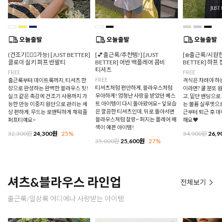
(건조기🙆🏻‍♀️가능) [JUST BETTER]
[💕출근룩/추천템!] [JUST
[❄️출근룩/시원한
클로이 실키 퍼프 반팔티
BETTER] 어반 백플레어 콤비
BETTER] 하프
티셔츠
FREE
FREE
FREE
출근룩부터 데이트룩까지, 티셔츠 한
격식은 차려야 하
티셔츠처럼 편안하게, 블라우스처럼
장으로 완성하는 완벽한 블라우스 핏!
이라면? 쿨 분또 
우아하게! 엄청난 사랑을 받았던 베스
실크 같은 촉감에 건조기 사용까지 가
고, 밑단 밴딩으
트 아이템이 다시 돌아왔어요~ 앞모습
능한 만능 이중지 원단으로 관리는 세
는 볼륨 실루엣으로
은 깔끔한 티셔츠인데, 뒤로 돌아서면
상 편하게, 무드는 로맨틱하게 채워줄
근부터 퇴근 후 
블라우스처럼 찰랑~ 퍼지는 플레어 배
퍼프티예요~
해요♥
색이 예쁜 아이템!
32,300원
24,300원
25%
34,900원
26,9
35,000원
25,600원
27%
셔츠&블라우스 라인업
전체보기
출근룩/일상룩 어디에나 사랑받는 아이템