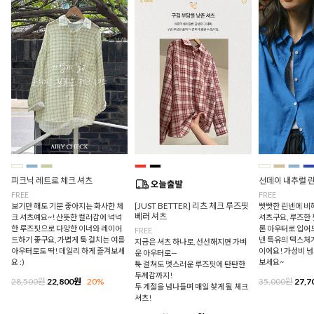
피크닉 레트로 체크 셔츠
선데이 내추럴 
FREE
FREE
[JUST BETTER] 리츠 체크 루즈핏
보기만 해도 기분 좋아지는 화사한 체
빳빳한 린넨에 비
베러 셔츠
크 셔츠예요~! 산뜻한 컬러감에 넉넉
셔츠구요, 루즈한
한 루즈핏으로 다양한 이너와 레이어
론 아우터로 입어
FREE
드하기 좋구요, 가볍게 툭 걸치는 여름
넨 특유의 텍스처
지금은 셔츠 하나로, 선선해지면 가벼
아우터로도 딱! 데일리 하게 즐겨보세
이에요! 가성비 
운 아우터로—
요 :)
보세요~
툭 걸쳐도 멋스러운 루즈핏에 탄탄한
두께감까지!
28,500원
22,800원
20%
35,000원
27,7
두 계절을 넘나들며 매일 찾게 될 체크
셔츠!