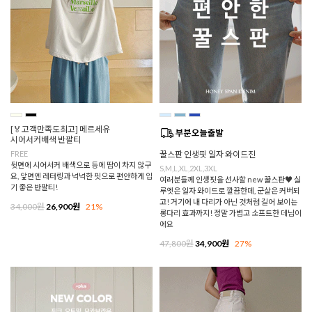
[🏅고객만족도최고] 메르세유
시어서커배색 반팔티
FREE
꿀스판 인생핏 일자 와이드진
뒷면에 시어서커 배색으로 등에 땀이 차지 않구
S,M,L,XL,2XL,3XL
요, 앞면엔 레터링과 넉넉한 핏으로 편안하게 입
여러분들께 인생핏을 선사할 new 꿀스판♥ 실
기 좋은 반팔티!
루엣은 일자 와이드로 깔끔한데, 군살은 커버되
고! 거기에 내 다리가 아닌 것처럼 길어 보이는
34,000원
26,900원
21%
롱다리 효과까지! 정말 가볍고 소프트한 데님이
에요
47,800원
34,900원
27%