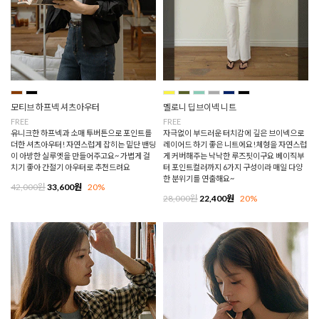
모티브 하프넥 셔츠아우터
멜로니 딥브이넥 니트
FREE
FREE
유니크한 하프넥과 소매 투버튼으로 포인트를
자극없이 부드러운 터치감에 깊은 브이넥으로
더한 셔츠아우터! 자연스럽게 잡히는 밑단 밴딩
레이어드 하기 좋은 니트에요!체형을 자연스럽
이 아방한 실루엣을 만들어주고요~ 가볍게 걸
게 커버해주는 낙낙한 루즈핏이구요 베이직부
치기 좋아 간절기 아우터로 추천드려요
터 포인트컬러까지 6가지 구성이라 매일 다양
한 분위기를 연출해요~
42,000원
33,600원
20%
28,000원
22,400원
20%