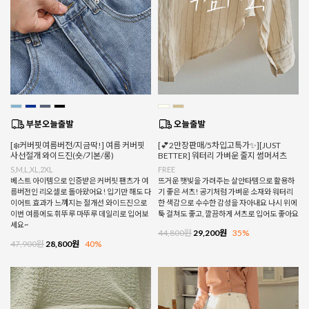
[❄️커버핏여름버전/지금딱!] 여름 커버핏
[💕2만장판매/5차입고특가✨][JUST
사선절개 와이드진(숏/기본/롱)
BETTER] 워터리 가벼운 줄지 썸머셔츠
S,M,L,XL,2XL
FREE
베스트 아이템으로 인증받은 커버핏 팬츠가 여
뜨거운 햇빛을 가려주는 살안타템으로 활용하
름버전인 리오셀로 돌아왔어요! 입기만 해도 다
기 좋은 셔츠! 공기처럼 가벼운 소재와 워터리
이어트 효과가 느껴지는 절개선 와이드진으로
한 색감으로 수수한 감성을 자아내요 나시 위에
이번 여름에도 휘뚜루 마뚜루 데일리로 입어보
툭 걸쳐도 좋고, 깔끔하게 셔츠로 입어도 좋아요
세요~
44,800원
29,200원
35%
47,900원
28,800원
40%