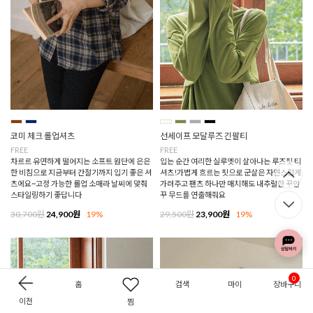
코미 체크 롤업셔츠
선세이프 모달루즈 긴팔티
FREE
FREE
차르르 유연하게 떨어지는 소프트 원단에 은은
입는 순간 여리한 실루엣이 살아나는 루즈핏 티
한 비침으로 지금부터 간절기까지 입기 좋은 셔
셔츠!가볍게 흐르는 핏으로 군살은 자연스럽게
츠에요~고정 가능한 롤업 소매라 날씨에 맞춰
가려주고 팬츠 하나만 매치해도 내추럴한 꾸안
스타일링하기 좋답니다
꾸 무드를 연출해줘요
30,700원
24,900원
19%
29,500원
23,900원
19%
0
홈
검색
마이
장바구니
이전
찜