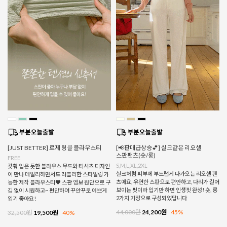
[JUST BETTER] 로제 링클 블라우스티
[📢판매급상승💕] 실크같은 리오셀
스판팬츠(숏/롱)
FREE
S,M,L,XL,2XL
갖춰 입은 듯한 블라우스 무드와 티셔츠 디자인
실크처럼 피부에 부드럽게 다가오는 리오셀 팬
이 만나 데일리하면서도 러블리한 스타일링 가
츠에요, 유연한 스판으로 편안하고, 다리가 길어
능한 제작 블라우스티♥ 스판 엠보 원단으로 구
보이는 핏이라 입기만 하면 인생핏 완성! 숏, 롱
김 없이 시원하고~ 편안하여 꾸안꾸로 예쁘게
2가지 기장으로 구성되었답니다
입기 좋아요!
44,000원
24,200원
45%
32,500원
19,500원
40%