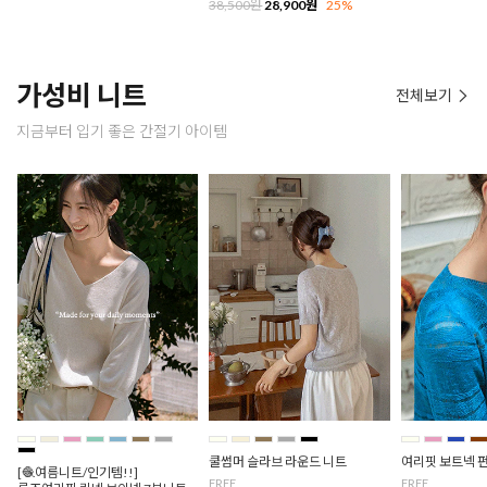
38,500원
28,900원
25%
가성비 니트
전체보기
지금부터 입기 좋은 간절기 아이템
쿨썸머 슬라브 라운드 니트
여리핏 보트넥 
[🧶여름니트/인기템!!]
FREE
FREE