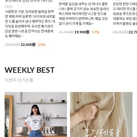
루즈여리핏 린넨 브이넥 7부니트
한여름 일상을 바꾸는 단 하나의 쿨링
은은한 펀칭 디테
FREE
니트! 몸에 감기지 않는 보송한 슬라브
고 여리한 무드를 
시원함은 기본, 입어보면 놀라실 완벽
텍스처와 여리여리한 나그랑 핏으로
유로운 루즈핏과 
한 체형 커버 실루엣! 브이넥과 내추럴
체형 커버까지 완벽하니까, 매일 고민
여름에도 부담 없이
한 드롭 숄더가 만나 매력적인 루즈-여
없이 손이 가게 될 거예요~
외에서 활용도 높
리핏을 완성해주며, 우수한 통기성의
린넨 혼방 니트로 끈적이는 한여름에
23,900원
19,900원
17%
28,000원
22,7
도 쾌적해요~
28,000원
22,400원
20%
WEEKLY BEST
이번주 인기상품