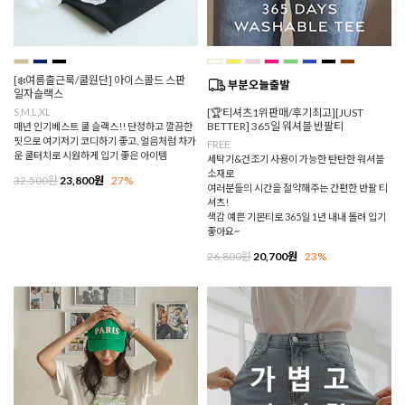
[❄️여름출근룩/쿨원단] 아이스콜드 스판
일자슬랙스
S,M,L,XL
[🏆티셔츠1위판매/후기최고][JUST
BETTER] 365일 워셔블 반팔티
매년 인기베스트 쿨 슬랙스!! 단정하고 깔끔한
핏으로 여기저기 코디하기 좋고, 얼음처럼 차가
FREE
운 쿨터치로 시원하게 입기 좋은 아이템
세탁기&건조기 사용이 가능한 탄탄한 워셔블
소재로
32,500원
23,800원
27%
여러분들의 시간을 절약해주는 간편한 반팔 티
셔츠!
색감 예쁜 기본티로 365일 1년 내내 돌려 입기
좋아요~
26,800원
20,700원
23%