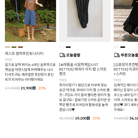
웨스트 썸머프린팅 나시티
FREE
[❄️여름을 시원하게][JUST
[⛱️휴양지추천템/
밑으로 살짝 퍼지는 a라인 실루엣으로
BETTER] 에어리 이지 랩 스커트
BETTER] 리
뱃살을 자연스럽게 커버해주는 나시
팬츠
+스커트
티셔츠구요, 캐주얼한 프린팅이 포인
트가 되어주는 아이템이에요
FREE
FREE
프리미엄 ITY 원단으로 피부에 닿는
입체적인 웨이브 
27,300원
21,900원
20%
순간 차가운, 에어리 이지 랩 스커트 팬
페미닌 감성이 느
츠! 구김도 거의 없어 별다른 관리가 필
우스는 내어 입기
요 없구요~ 겉보기엔 스커트 같지만 안
이며, 스커트는 
쪽은 팬츠로 되어있어 활동성을 높여
완성♥ 코디 세트
준답니다♥
가세요~
42,500원
19,200원
55%
74,800원
56,1