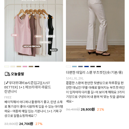
더편한 데일리 스판 부츠컷진(숏/기본/롱)
S,M,L,XL,2XL
[💕무더위대비❄️시즌입고][JUST
쫀쫀한 스판에 편안한 뒷밴딩으로 하루종일 편
BETTER] 1+1 에브리데이 라운드
안한 데님진!무릎 아래로 떨어지는 부츠컷 라인
린넨나시
이 입자마자 다리를 길~어 보이게 해줘요 3가지
기장으로 구성되어 내 몸에 딱 맞는 핏을 골라보
FREE
세요~
베이직해서 어디에나 활용하기 좋고, 린넨 소재
로 통기성이 좋아 시원하게 입을 수 있는 아이템
36,400원
28,800원
21%
에요~ 여름에 매일 입는 기본나시, 1+1 기획구
성으로 알뜰쇼핑하세요♡
33,800원
24,700원
27%