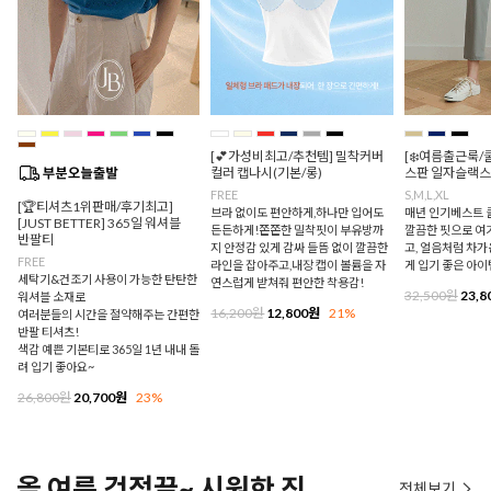
[💕가성비최고/추천템] 밀착커버
[❄️여름출근룩/
컬러 캡나시(기본/롱)
스판 일자슬랙스
FREE
S,M,L,XL
[🏆티셔츠1위판매/후기최고]
브라 없이도 편안하게,하나만 입어도
매년 인기베스트 쿨
[JUST BETTER] 365일 워셔블
든든하게!쫀쫀한 밀착핏이 부유방까
깔끔한 핏으로 여
반팔티
지 안정감 있게 감싸 들뜸 없이 깔끔한
고, 얼음처럼 차
FREE
라인을 잡아주고,내장 캡이 볼륨을 자
게 입기 좋은 아이
세탁기&건조기 사용이 가능한 탄탄한
연스럽게 받쳐줘 편안한 착용감!
32,500원
23,8
워셔블 소재로
16,200원
12,800원
21%
여러분들의 시간을 절약해주는 간편한
반팔 티셔츠!
색감 예쁜 기본티로 365일 1년 내내 돌
려 입기 좋아요~
26,800원
20,700원
23%
올 여름 걱정끝~ 시원한 진
전체보기