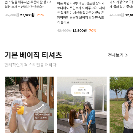
번 스팀을 해주시면 주름이 잘 생기지
가지 기장으로 구
이프 패턴의 4부 데님! 심플한 상의와
않는 소재로 관리가 편안해요~
게 골라 입기 좋아
코디해도 포인트가 되어주고요~ 사이
드 절개선이 시선을 잡아주어 군살은
35,200원
27,900원
21%
41,500원
32,8
커버하되 통통해 보이지 않아 만족도
가 높아요
42,400원
12,800원
70%
기본 베이직 티셔츠
전체보기
합리적인가격 스타일을 더하다