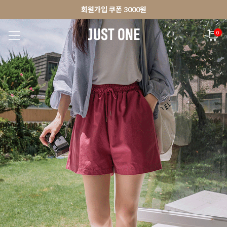
🚀오늘출발상품 당일발송 배송중
앱 다운로드 10% 할인쿠폰
앱 다운로드 10% 할인쿠폰
회원가입 쿠폰 3000원
0
NEW 7%
BEST
🚀오늘출발
MADE . J
상의
팬츠
아