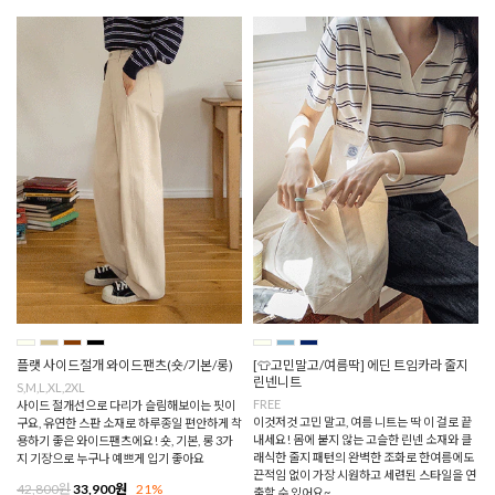
플랫 사이드절개 와이드팬츠(숏/기본/롱)
[👕고민말고/여름딱] 에딘 트임카라 줄지
린넨니트
S,M,L,XL,2XL
FREE
사이드 절개선으로 다리가 슬림해보이는 핏이
이것저것 고민 말고, 여름 니트는 딱 이 걸로 끝
구요, 유연한 스판 소재로 하루종일 편안하게 착
내세요! 몸에 붙지 않는 고슬한 린넨 소재와 클
용하기 좋은 와이드팬츠에요! 숏, 기본, 롱 3가
래식한 줄지 패턴의 완벽한 조화로 한여름에도
지 기장으로 누구나 예쁘게 입기 좋아요
끈적임 없이 가장 시원하고 세련된 스타일을 연
42,800원
33,900원
21%
출할 수 있어요~