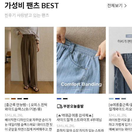
가성비 팬츠 BEST
전체보기
찐후기 사랑받고 있는 팬츠
[출근룩 만능템✨] 오피스 핀턱
[❄️여름출근룩/
와이드슬랙스(숏/기본/롱)
절개와이드 리오
S,M,L,XL,2XL
[🔥역대급 여름 감사제🔥]
S,M,L,XL,2XL
사이드절개 스트라이프 4부데님
베이직한 디자인으로 자꾸만 손이 가
라이트한 리오셀 
는 데일리템 슬랙스에요! 와이드한 핏
하고 가볍게 입기 
S,M,L,XL,2XL
이 군살을 자연스럽게 커버해주고, 한
예뻐 보이는 와이드
흔하지 않아 소장 가치가 있는 스트라