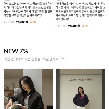
허리 스트링 & 자개단추, 고급스러운 소재감까
[블루체크 컬러추가!] 이번 s/s 치트키 아이템!
지 하나하나 신경 써서 제작한 3-Way로 연출
하체를 싹 커버해주는 캉캉 스커트에 가벼운 소
되는 셔츠! 모임룩, 하객룩, 데일리까지 한 벌로
재로 여름에도 착용하기 좋구요, 은근 포인트가
다양한 무드를 책임져줄 셔츠에요♡
되어주는 자수로 어떤 상의와 함께 해도 예쁜 스
커트랍니다!
47,900원
28,800원
40%
51,500원
28,400원
45%
NEW 7%
매일 업데이트 되는 신상을 7%할인가격으로!