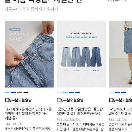
지금부터~ 한여름까지 시원하게
[❄️커버핏여름버전/지금딱!] 여름
[🏆6만장돌파/쿨원단🏆] 꿀스판
[💕만족도최고/
커버핏 사선절개 와이드진(숏/
에어텐셀 쿨링 와이드진(숏/롱)
쿨에어2 텐셀 
기본/롱)
S,M,L,XL,2XL,3XL
S,M,L,XL,2XL
S,M,L,XL,2XL
점점 더 길어지고, 더 더워지는 여름을
점점 더 더워지는 
베스트 아이템으로 인증받은 커버핏
위한 쿨 에어텐셀 데님! 후들후들~ 찰
텐셀 데님 시리즈!