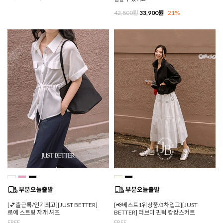
42,800원
33,900원
21%
[💕출근룩/인기최고][JUST BETTER]
[📢베스트1위상품/3차입고][JUST
로에 스트링 자개 셔츠
BETTER] 러브미 핀턱 캉캉스커트
FREE
FREE