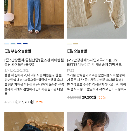
[🏆6만장돌파/쿨원단🏆] 꿀스판 에어텐셀
[💕2만장판매/5차입고특가✨][JUST
쿨링 와이드진(숏/롱)
BETTER] 워터리 가벼운 줄지 썸머셔츠
S,M,L,XL,2XL,3XL
FREE
점점 더 길어지고, 더 더워지는 여름을 위한 쿨
뜨거운 햇빛을 가려주는 살안타템으로 활용하
에어텐셀 데님! 후들후들~ 찰랑이는 텐셀 소재
기 좋은 셔츠! 공기처럼 가벼운 소재와 워터리
로 정말 가벼운 착용감을 선사하며, 쫀득한 신축
한 색감으로 수수한 감성을 자아내요 나시 위에
성까지 더해져 편안하게 입어지는 꿀스판 데님
툭 걸쳐도 좋고, 깔끔하게 셔츠로 입어도 좋아요
♥
44,800원
29,200원
35%
48,800원
35,700원
27%