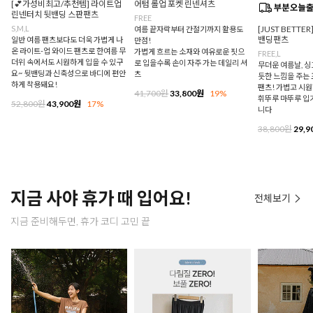
[💕가성비최고/추천템] 라이트업
어텀 롤업 포켓 린넨셔츠
린넨터치 뒷밴딩 스판팬츠
FREE
S,M,L
[JUST BETTE
여름 끝자락부터 간절기까지 활용도
밴딩팬츠
일반 여름 팬츠보다도 더욱 가볍게 나
만점!
온 라이트-업 와이드 팬츠로 한여름 무
가볍게 흐르는 소재와 여유로운 핏으
FREE,L
더위 속에서도 시원하게 입을 수 있구
로 입을수록 손이 자주 가는 데일리 셔
무더운 여름날, 
요~ 뒷밴딩과 신축성으로 바디에 편안
츠
듯한 느낌을 주는
하게 착용돼요!
팬츠! 가볍고 시
41,700원
33,800원
19%
휘뚜루 마뚜루 입
52,800원
43,900원
17%
니다
38,800원
29,9
지금 사야 휴가 때 입어요!
전체보기
지금 준비해두면, 휴가 코디 고민 끝