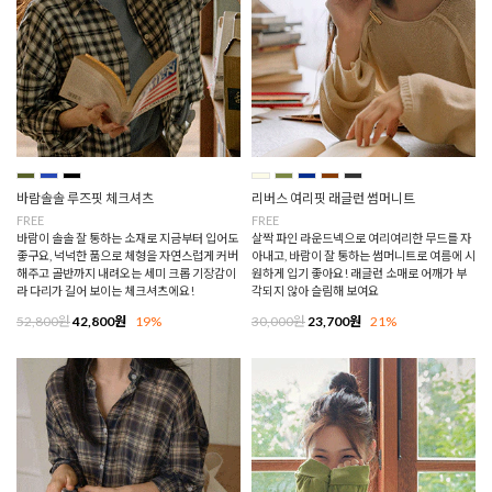
바람솔솔 루즈핏 체크셔츠
리버스 여리핏 래글런 썸머니트
FREE
FREE
바람이 솔솔 잘 통하는 소재로 지금부터 입어도
살짝 파인 라운드넥으로 여리여리한 무드를 자
좋구요, 넉넉한 품으로 체형을 자연스럽게 커버
아내고, 바람이 잘 통하는 썸머니트로 여름에 시
해주고 골반까지 내려오는 세미 크롭 기장감이
원하게 입기 좋아요! 래글런 소매로 어깨가 부
라 다리가 길어 보이는 체크셔츠에요!
각되지 않아 슬림해 보여요
52,800원
42,800원
19%
30,000원
23,700원
21%