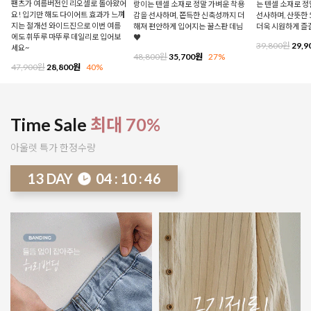
팬츠가 여름버전인 리오셀로 돌아왔어
랑이는 텐셀 소재로 정말 가벼운 착용
는 텐셀 소재로 
요! 입기만 해도 다이어트 효과가 느껴
감을 선사하며, 쫀득한 신축성까지 더
선사하며, 산뜻한 
지는 절개선 와이드진으로 이번 여름
해져 편안하게 입어지는 꿀스판 데님
더욱 시원하게 즐
에도 휘뚜루 마뚜루 데일리로 입어보
♥
39,800원
29,9
세요~
48,800원
35,700원
27%
47,900원
28,800원
40%
Time Sale
최대 70%
아울렛 특가 한정수량
13
DAY
04
:
10
:
41