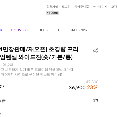
회원가입
로그인
장바구니(
0
)
마이페이지
고객
OK
+PLUS SIZE
SHOES
ETC
SALE~70%
❄️4만장판매/재오픈] 초경량 프리
엄텐셀 와이드진(숏/기본/롱)
,L,XL,2XL
고 시원하게 입기 좋은 프리미엄 텐셀데님! 3가지
과 5가지 사이즈로 구성된 베스트 아이템!
47,800
ICE
36,900
23%
립금
1%
상