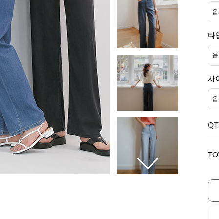
타
사
QT
TO