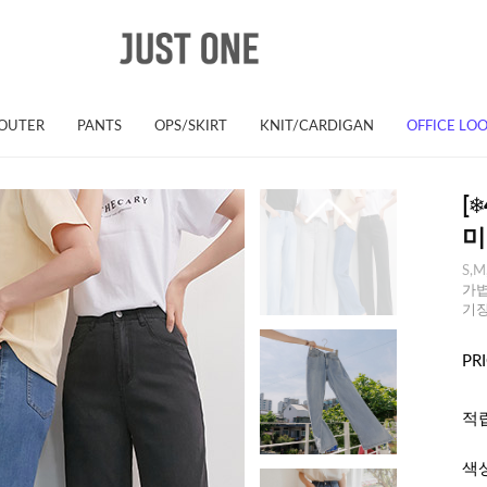
OUTER
PANTS
OPS/SKIRT
KNIT/CARDIGAN
OFFICE LO
[
미
S,M
가볍
기장
PR
적
색