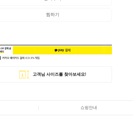
찜하기
쇼핑안내