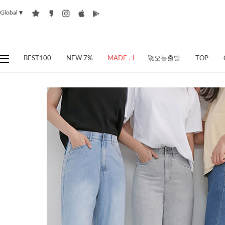
Global
▼
BEST100
NEW 7%
MADE . J
🚀오늘출발
TOP