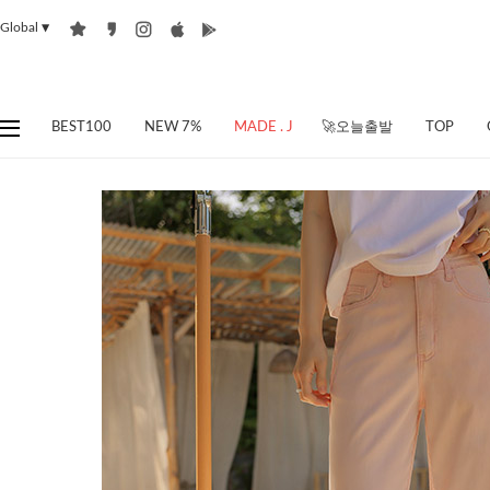
Global
▼
BEST100
NEW 7%
MADE . J
🚀오늘출발
TOP