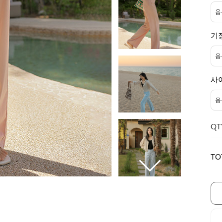
기
사
QT
TO