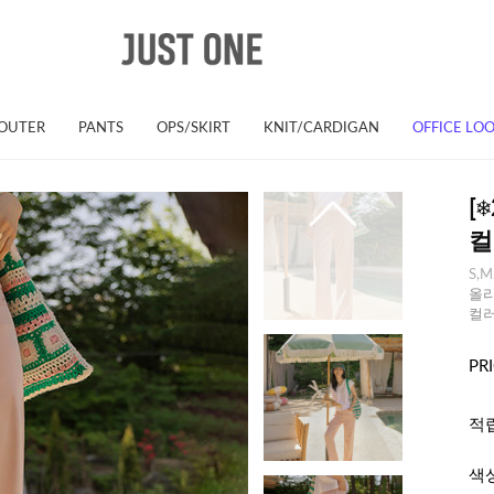
OUTER
PANTS
OPS/SKIRT
KNIT/CARDIGAN
OFFICE LO
[
컬
S,M
올리
컬
PR
적
색