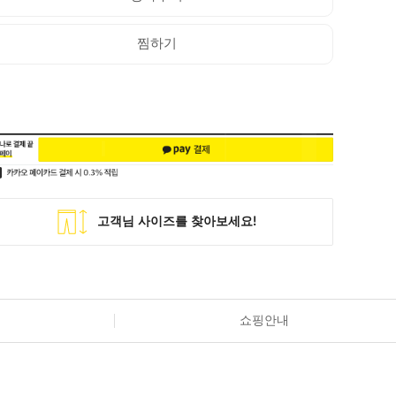
찜하기
쇼핑안내