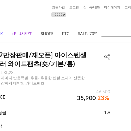
회원가입
로그인
장바구니(
0
)
마이페이지
고객
OK
+PLUS SIZE
SHOES
ETC
SALE~70%
❄️2만장판매/재오픈] 아이스텐셀
러 와이드팬츠(숏/기본/롱)
,L,XL,2XL
자마자 반응폭발! 후들~후들한 텐셀 소재에 산뜻한
러감까지 대박인 와이드팬츠
46,500
ICE
35,900
23%
립금
1%
상