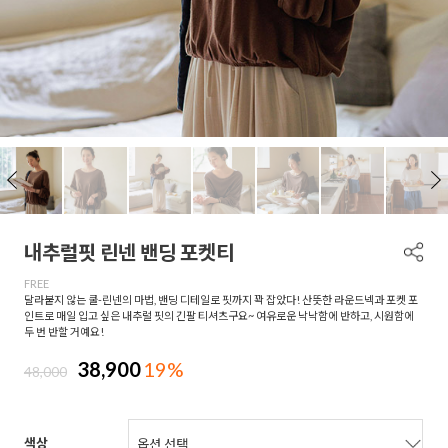
내추럴핏 린넨 밴딩 포켓티
FREE
달라붙지 않는 쿨-린넨의 마법, 밴딩 디테일로 핏까지 꽉 잡았다! 산뜻한 라운드넥과 포켓 포
인트로 매일 입고 싶은 내추럴 핏의 긴팔 티셔츠구요~ 여유로운 낙낙함에 반하고, 시원함에
두 번 반할 거예요!
38,900
19%
48,000
색상