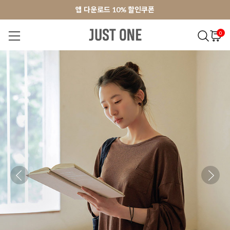
앱 다운로드 10% 할인쿠폰
앱 다운로드 10% 할인쿠폰
회원가입 쿠폰 3000원
회원가입 쿠폰 3000원
0
NEW 7%
BEST
오늘출발
MADE . J
상의
팬츠
아우