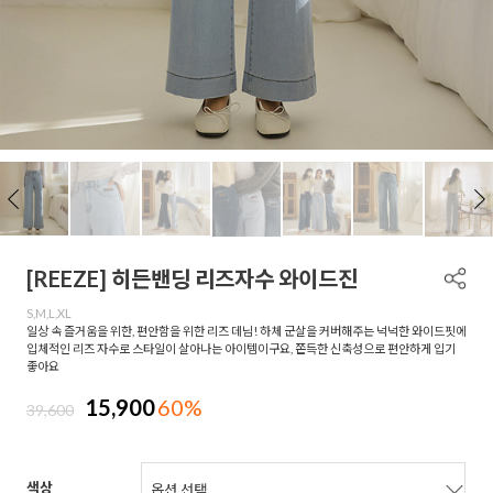
[REEZE] 히든밴딩 리즈자수 와이드진
S,M,L,XL
일상 속 즐거움을 위한, 편안함을 위한 리즈 데님! 하체 군살을 커버해주는 넉넉한 와이드핏에
입체적인 리즈 자수로 스타일이 살아나는 아이템이구요, 쫀득한 신축성으로 편안하게 입기
좋아요
15,900
60%
39,600
색상