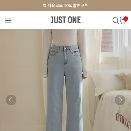
앱 다운로드 10% 할인쿠폰
앱 다운로드 10% 할인쿠폰
회원가입 쿠폰 3000원
회원가입 쿠폰 3000원
0
NEW 7%
BEST
오늘출발
MADE . J
상의
팬츠
아우