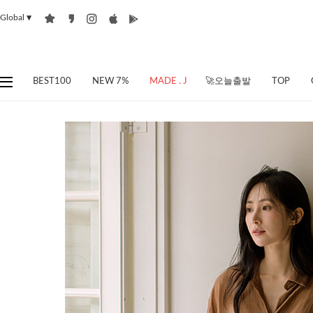
Global
▼
BEST100
NEW 7%
MADE . J
🚀오늘출발
TOP