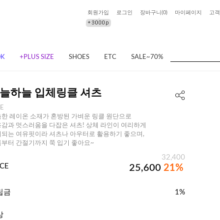
회원가입
로그인
장바구니(
0
)
마이페이지
고객
OK
+PLUS SIZE
SHOES
ETC
SALE~70%
늘하늘 입체링클 셔츠
EE
한 레이온 소재가 혼방된 가벼운 링클 원단으로
감과 멋스러움을 다잡은 셔츠! 상체 라인이 여리하게
되는 여유핏이라 셔츠나 아우터로 활용하기 좋으며,
부터 간절기까지 쭉 입기 좋아요~
32,400
ICE
25,600
21%
립금
1%
상