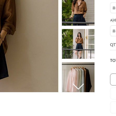
사
QT
TO