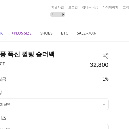
회원가입
로그인
장바구니(
0
)
마이페이지
고객
OK
+PLUS SIZE
SHOES
ETC
SALE~70%
퐁 폭신 퀼팅 숄더백
ICE
32,800
립금
1%
상
이즈