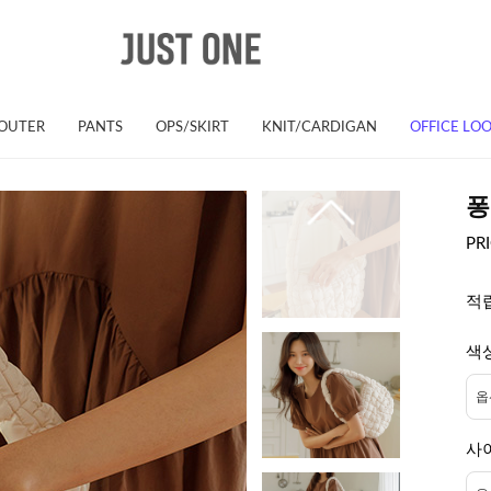
OUTER
PANTS
OPS/SKIRT
KNIT/CARDIGAN
OFFICE LO
퐁
PR
적
색
사