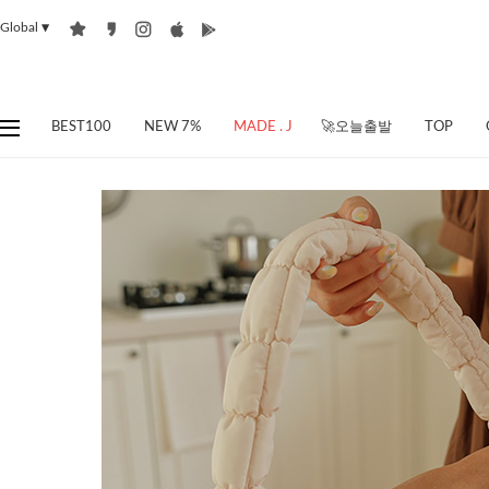
Global
▼
BEST100
NEW 7%
MADE . J
🚀오늘출발
TOP