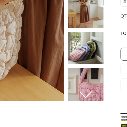
QT
TO