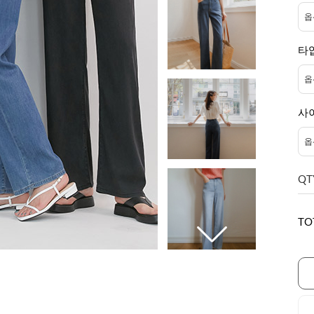
타
사
QT
TO