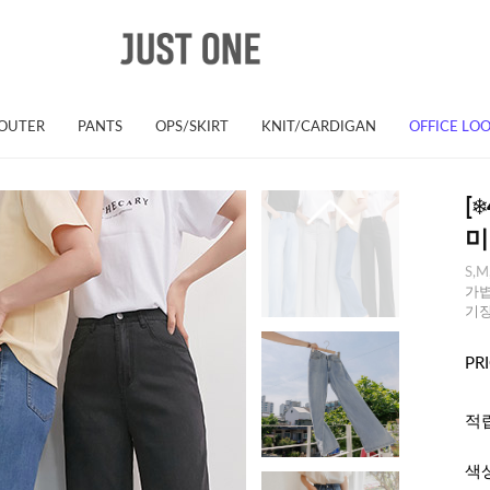
OUTER
PANTS
OPS/SKIRT
KNIT/CARDIGAN
OFFICE LO
[
미
S,M
가볍
기장
PR
적
색