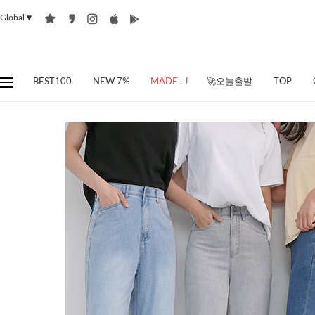
Global
▼
BEST100
NEW 7%
MADE . J
🚀오늘출발
TOP