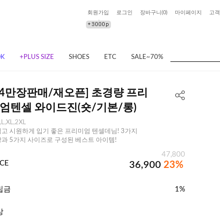
회원가입
로그인
장바구니(
0
)
마이페이지
고객
OK
+PLUS SIZE
SHOES
ETC
SALE~70%
❄️4만장판매/재오픈] 초경량 프리
엄텐셀 와이드진(숏/기본/롱)
,L,XL,2XL
고 시원하게 입기 좋은 프리미엄 텐셀데님! 3가지
과 5가지 사이즈로 구성된 베스트 아이템!
47,800
ICE
36,900
23%
립금
1%
상