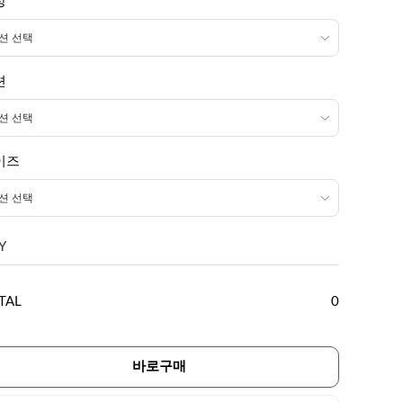
상
션
이즈
Y
TAL
0
바로구매