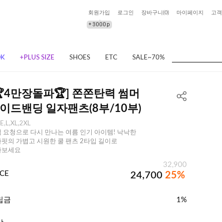
회원가입
로그인
장바구니(
0
)
마이페이지
고객
OK
+PLUS SIZE
SHOES
ETC
SALE~70%
🏆4만장돌파🏆] 쫀쫀탄력 썸머
이드밴딩 일자팬츠(8부/10부)
E,L,XL,2XL
 요청으로 다시 만나는 여름 인기 아이템! 낙낙한
핏의 가볍고 시원한 쿨 팬츠 2타입 길이로
나보세요
32,900
ICE
24,700
25%
립금
1%