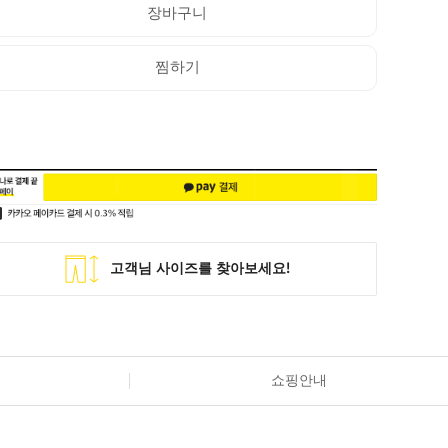
장바구니
찜하기
쇼핑안내