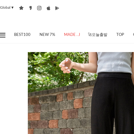
Global
▼
BEST100
NEW 7%
MADE . J
🚀오늘출발
TOP