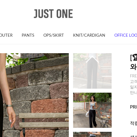
OUTER
PANTS
OPS/SKIRT
KNIT/CARDIGAN
OFFICE LO
[
와
FRE
고객
일자
만
PR
적