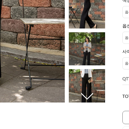
색
옵
사
QT
TO