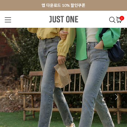
앱 다운로드 10% 할인쿠폰
앱 다운로드 10% 할인쿠폰
회원가입 쿠폰 3000원
회원가입 쿠폰 3000원
0
NEW 7%
BEST
오늘출발
MADE . J
상의
팬츠
아우