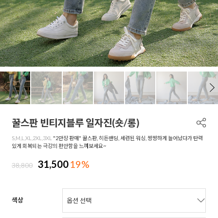
꿀스판 빈티지블루 일자진(숏/롱)
S,M,L,XL,2XL,3XL
"2만장 판매" 꿀스판, 히든밴딩, 세련된 워싱, 짱짱하게 늘어났다가 탄력
있게 회복되는 극강의 편안함을 느껴보세요~
31,500
19%
38,800
색상