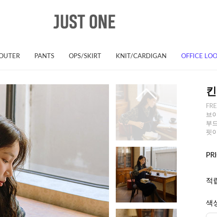
OUTER
PANTS
OPS/SKIRT
KNIT/CARDIGAN
OFFICE LO
킨
FR
브이
부드
핏이
PR
적
색