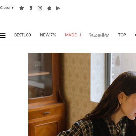
Global
▼
BEST100
NEW 7%
MADE . J
🚀오늘출발
TOP