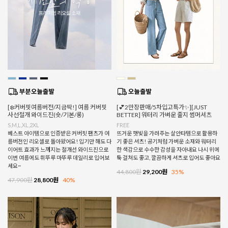
[❄️커버핏여름버전/지금딱!] 여름 커버핏
[💕2만장판매/5차입고특가✨][JUST
사선절개 와이드진(숏/기본/롱)
BETTER] 워터리 가벼운 줄지 썸머셔츠
S,M,L,XL,2XL
FREE
베스트 아이템으로 인증받은 커버핏 팬츠가 여
뜨거운 햇빛을 가려주는 살안타템으로 활용하
름버전인 리오셀로 돌아왔어요! 입기만 해도 다
기 좋은 셔츠! 공기처럼 가벼운 소재와 워터리
이어트 효과가 느껴지는 절개선 와이드진으로
한 색감으로 수수한 감성을 자아내요 나시 위에
이번 여름에도 휘뚜루 마뚜루 데일리로 입어보
툭 걸쳐도 좋고, 깔끔하게 셔츠로 입어도 좋아요
세요~
44,800원
29,200원
35%
47,900원
28,800원
40%