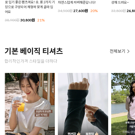
로 입기 좋은 팬츠에요! 숏, 롱 2가지 기
자연스럽게 커버해준답니다!
성해 드려요~
장으로 구성되어 체형에 맞게 골라 입
34,500원
27,600원
20%
33,800원
26,8
어요
38,900원
30,800원
21%
기본 베이직 티셔츠
전체보기
합리적인가격 스타일을 더하다