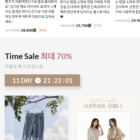
팬츠가 여름버전인 리오셀로 돌아왔어
랑이는 텐셀 소재로 정말 가벼운 착용
는 텐셀 소재로 
요! 입기만 해도 다이어트 효과가 느껴
감을 선사하며, 쫀득한 신축성까지 더
선사하며, 산뜻한 
지는 절개선 와이드진으로 이번 여름
해져 편안하게 입어지는 꿀스판 데님
더욱 시원하게 즐
에도 휘뚜루 마뚜루 데일리로 입어보
♥
39,800원
29,9
세요~
48,800원
35,700원
27%
47,900원
28,800원
40%
Time Sale
최대 70%
아울렛 특가 한정수량
11
DAY
21
:
21
:
55