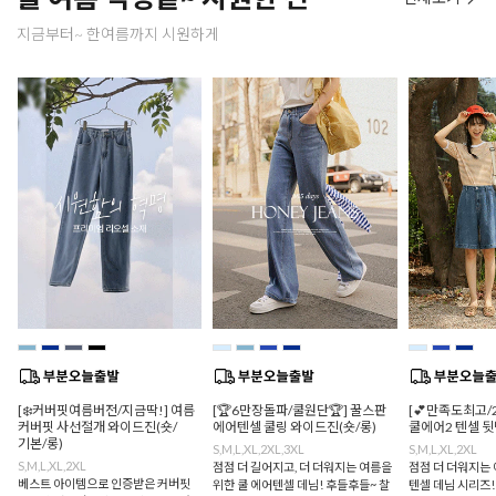
지금부터~ 한여름까지 시원하게
[❄️커버핏여름버전/지금딱!] 여름
[🏆6만장돌파/쿨원단🏆] 꿀스판
[💕만족도최고/
커버핏 사선절개 와이드진(숏/
에어텐셀 쿨링 와이드진(숏/롱)
쿨에어2 텐셀 
기본/롱)
S,M,L,XL,2XL,3XL
S,M,L,XL,2XL
S,M,L,XL,2XL
점점 더 길어지고, 더 더워지는 여름을
점점 더 더워지는 
베스트 아이템으로 인증받은 커버핏
위한 쿨 에어텐셀 데님! 후들후들~ 찰
텐셀 데님 시리즈!