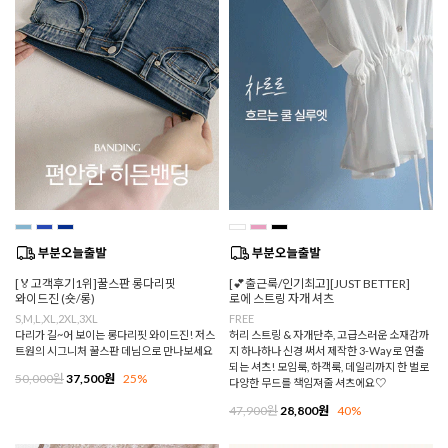
[🏅고객후기1위]꿀스판 롱다리핏
[💕출근룩/인기최고][JUST BETTER]
와이드진 (숏/롱)
로에 스트링 자개 셔츠
S,M,L,XL,2XL,3XL
FREE
다리가 길~어 보이는 롱다리핏 와이드진! 저스
허리 스트링 & 자개단추, 고급스러운 소재감까
트원의 시그니처 꿀스판 데님으로 만나보세요
지 하나하나 신경 써서 제작한 3-Way로 연출
되는 셔츠! 모임룩, 하객룩, 데일리까지 한 벌로
50,000원
37,500원
25%
다양한 무드를 책임져줄 셔츠에요♡
47,900원
28,800원
40%