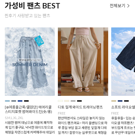
가성비 팬츠 BEST
전체보기
찐후기 사랑받고 있는 팬츠
[❄️여름출근룩/쿨원단] 에어리쿨
디토 절개 와이드 트레이닝팬츠
소프트 라이오셀
스티치포켓 썸머와이드진(숏/롱)
FREE
FREE
S,M,L,XL,2XL
편안하면서도 스타일은 놓치지 않는
후들후들~ 입는 순
시원한 썸머 데님으로 여름에 쾌적하
와이드 팬츠에요~ 허리 올밴딩으로 하
이오셀 하프팬츠!
게 입기 좋구요, 넉넉한 와이드핏으로
루 종일 부담 없고 세련된 앞절개 디테
부드럽게 흐르는 
체형을 자연스럽게 커버해주어 데일리
일 까지! 찰랑이는 실루엣으로 체형을
로 꾸안꾸 데일리