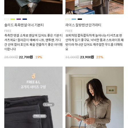
솔리드 촉촉텐셜 이너 기본티
라이스 찰랑텐션 단가라티
FREE
FREE
촉촉한 텐셀 소재로 맨살에 입어도 좋은 기본 티
모찌처럼 쫀득쫀득하게 늘어나는 티셔츠로 편
셔츠에요! 컬러감이 예뻐서 니트, 맨투맨, 가디
안하게 입기 좋구요, 넉넉한 품과 스트라이프 패
건 안에 컬러 포인트 룩을 연출하기 좋은 아이템
턴이라 하나만 입어도 캐주얼한 무드를 더해줘
이랍니다
요
28,000원
22,700원
19%
31,000원
23,900원
23%