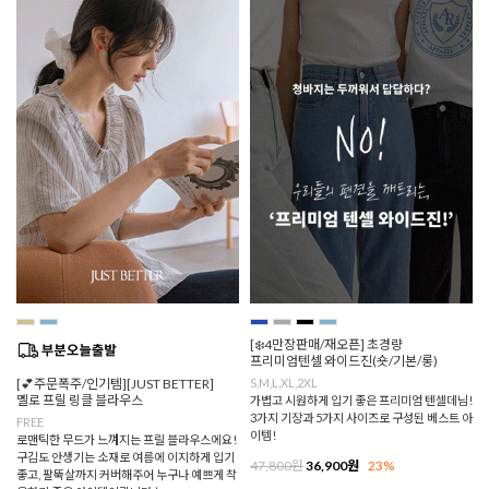
[❄️4만장판매/재오픈] 초경량
프리미엄텐셀 와이드진(숏/기본/롱)
[💕주문폭주/인기템][JUST BETTER]
S,M,L,XL,2XL
멜로 프릴 링클 블라우스
가볍고 시원하게 입기 좋은 프리미엄 텐셀데님!
3가지 기장과 5가지 사이즈로 구성된 베스트 아
FREE
이템!
로맨틱한 무드가 느껴지는 프릴 블라우스에요!
구김도 안생기는 소재로 여름에 이지하게 입기
47,800원
36,900원
23%
좋고, 팔뚝살까지 커버해주어 누구나 예쁘게 착