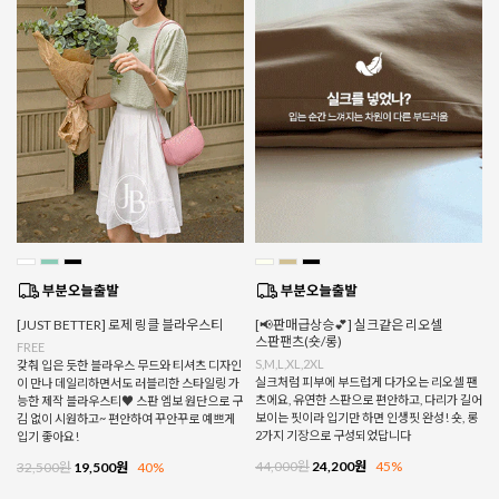
[JUST BETTER] 로제 링클 블라우스티
[📢판매급상승💕] 실크같은 리오셀
스판팬츠(숏/롱)
FREE
S,M,L,XL,2XL
갖춰 입은 듯한 블라우스 무드와 티셔츠 디자인
실크처럼 피부에 부드럽게 다가오는 리오셀 팬
이 만나 데일리하면서도 러블리한 스타일링 가
츠에요, 유연한 스판으로 편안하고, 다리가 길어
능한 제작 블라우스티♥ 스판 엠보 원단으로 구
보이는 핏이라 입기만 하면 인생핏 완성! 숏, 롱
김 없이 시원하고~ 편안하여 꾸안꾸로 예쁘게
2가지 기장으로 구성되었답니다
입기 좋아요!
44,000원
24,200원
45%
32,500원
19,500원
40%