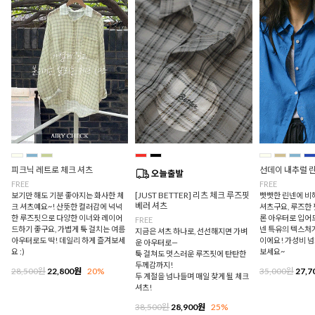
피크닉 레트로 체크 셔츠
선데이 내추럴 
FREE
FREE
[JUST BETTER] 리츠 체크 루즈핏
보기만 해도 기분 좋아지는 화사한 체
빳빳한 린넨에 비
베러 셔츠
크 셔츠예요~! 산뜻한 컬러감에 넉넉
셔츠구요, 루즈한
한 루즈핏으로 다양한 이너와 레이어
론 아우터로 입어
FREE
드하기 좋구요, 가볍게 툭 걸치는 여름
넨 특유의 텍스처
지금은 셔츠 하나로, 선선해지면 가벼
아우터로도 딱! 데일리 하게 즐겨보세
이에요! 가성비 
운 아우터로—
요 :)
보세요~
툭 걸쳐도 멋스러운 루즈핏에 탄탄한
두께감까지!
28,500원
22,800원
20%
35,000원
27,7
두 계절을 넘나들며 매일 찾게 될 체크
셔츠!
38,500원
28,900원
25%