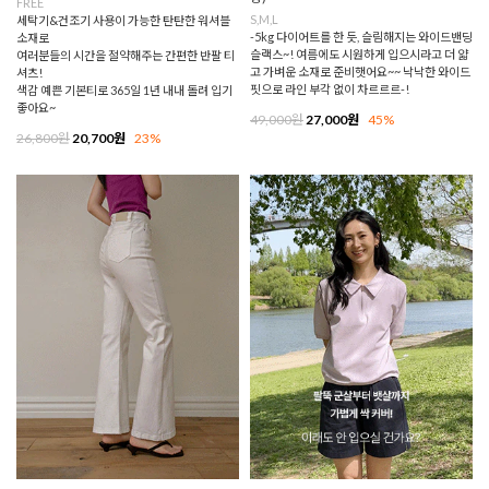
FREE
S,M,L
세탁기&건조기 사용이 가능한 탄탄한 워셔블
-5kg 다이어트를 한 듯, 슬림해지는 와이드밴딩
소재로
슬랙스~! 여름에도 시원하게 입으시라고 더 얇
여러분들의 시간을 절약해주는 간편한 반팔 티
고 가벼운 소재로 준비햇어요~~ 낙낙한 와이드
셔츠!
핏으로 라인 부각 없이 차르르르-!
색감 예쁜 기본티로 365일 1년 내내 돌려 입기
좋아요~
49,000원
27,000원
45%
26,800원
20,700원
23%