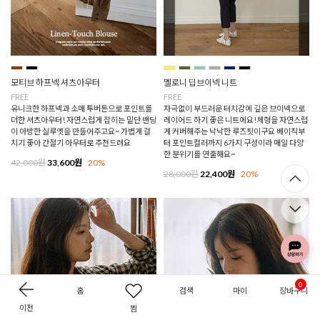
모티브 하프넥 셔츠아우터
멜로니 딥브이넥 니트
FREE
FREE
유니크한 하프넥과 소매 투버튼으로 포인트를
자극없이 부드러운 터치감에 깊은 브이넥으로
더한 셔츠아우터! 자연스럽게 잡히는 밑단 밴딩
레이어드 하기 좋은 니트에요!체형을 자연스럽
이 아방한 실루엣을 만들어주고요~ 가볍게 걸
게 커버해주는 낙낙한 루즈핏이구요 베이직부
치기 좋아 간절기 아우터로 추천드려요
터 포인트컬러까지 6가지 구성이라 매일 다양
한 분위기를 연출해요~
42,000원
33,600원
20%
28,000원
22,400원
20%
0
홈
검색
마이
장바구니
이전
찜