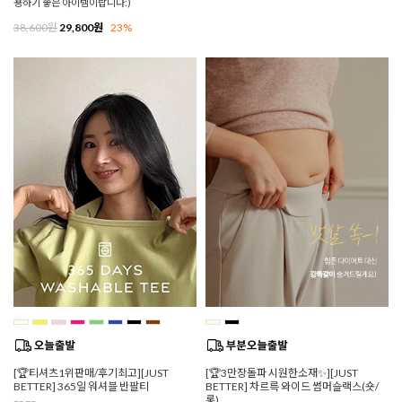
용하기 좋은 아이템이랍니다:)
38,600원
29,800원
23%
[🏆티셔츠1위판매/후기최고][JUST
[🏆3만장돌파 시원한소재✨][JUST
BETTER] 365일 워셔블 반팔티
BETTER] 차르륵 와이드 썸머슬랙스(숏/
롱)