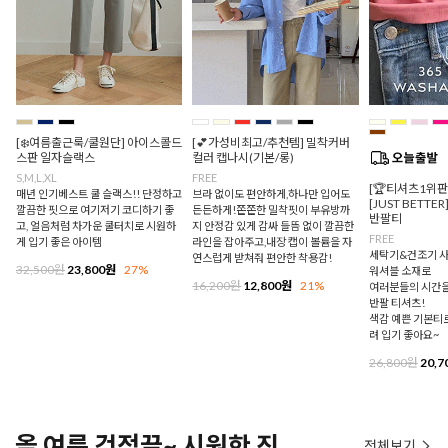
[❄️여름출근룩/쿨원단] 아이스콜드
[💕가성비최고/추천템] 밀착커버
스판 일자슬랙스
컬러 캡나시(기본/롱)
S,M,L,XL
FREE
[🏆티셔츠1위
매년 인기베스트 쿨 슬랙스!! 단정하고
브라 없이도 편안하게,하나만 입어도
[JUST BETTE
깔끔한 핏으로 여기저기 코디하기 좋
든든하게!쫀쫀한 밀착핏이 부유방까
반팔티
고, 얼음처럼 차가운 쿨터치로 시원하
지 안정감 있게 감싸 들뜸 없이 깔끔한
FREE
게 입기 좋은 아이템
라인을 잡아주고,내장 캡이 볼륨을 자
세탁기&건조기 사
연스럽게 받쳐줘 편안한 착용감!
32,500원
23,800원
27%
워셔블 소재로
16,200원
12,800원
21%
여러분들의 시간을
반팔 티셔츠!
색감 예쁜 기본티로
려 입기 좋아요~
26,800원
20,7
올 여름 걱정끝~ 시원한 진
전체보기