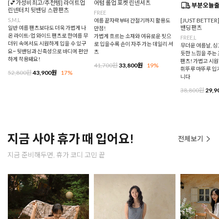
[💕가성비최고/추천템] 라이트업
어텀 롤업 포켓 린넨셔츠
린넨터치 뒷밴딩 스판팬츠
FREE
S,M,L
[JUST BETTE
여름 끝자락부터 간절기까지 활용도
밴딩팬츠
일반 여름 팬츠보다도 더욱 가볍게 나
만점!
온 라이트-업 와이드 팬츠로 한여름 무
가볍게 흐르는 소재와 여유로운 핏으
FREE,L
더위 속에서도 시원하게 입을 수 있구
로 입을수록 손이 자주 가는 데일리 셔
무더운 여름날, 
요~ 뒷밴딩과 신축성으로 바디에 편안
츠
듯한 느낌을 주는
하게 착용돼요!
팬츠! 가볍고 시
41,700원
33,800원
19%
휘뚜루 마뚜루 입
52,800원
43,900원
17%
니다
38,800원
29,9
지금 사야 휴가 때 입어요!
전체보기
지금 준비해두면, 휴가 코디 고민 끝