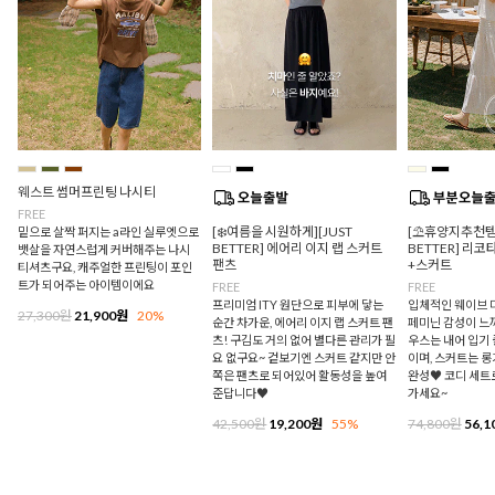
웨스트 썸머프린팅 나시티
FREE
[❄️여름을 시원하게][JUST
[⛱️휴양지추천템/
밑으로 살짝 퍼지는 a라인 실루엣으로
BETTER] 에어리 이지 랩 스커트
BETTER] 리
뱃살을 자연스럽게 커버해주는 나시
팬츠
+스커트
티셔츠구요, 캐주얼한 프린팅이 포인
트가 되어주는 아이템이에요
FREE
FREE
프리미엄 ITY 원단으로 피부에 닿는
입체적인 웨이브 
27,300원
21,900원
20%
순간 차가운, 에어리 이지 랩 스커트 팬
페미닌 감성이 느
츠! 구김도 거의 없어 별다른 관리가 필
우스는 내어 입기
요 없구요~ 겉보기엔 스커트 같지만 안
이며, 스커트는 
쪽은 팬츠로 되어있어 활동성을 높여
완성♥ 코디 세트
준답니다♥
가세요~
42,500원
19,200원
55%
74,800원
56,1