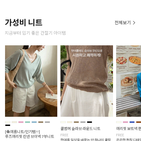
가성비 니트
전체보기
지금부터 입기 좋은 간절기 아이템
쿨썸머 슬라브 라운드 니트
여리핏 보트넥 
[🧶여름니트/인기템!!]
FREE
FREE
루즈여리핏 린넨 브이넥 7부니트
한여름 일상을 바꾸는 단 하나의 쿨링
은은한 펀칭 디테