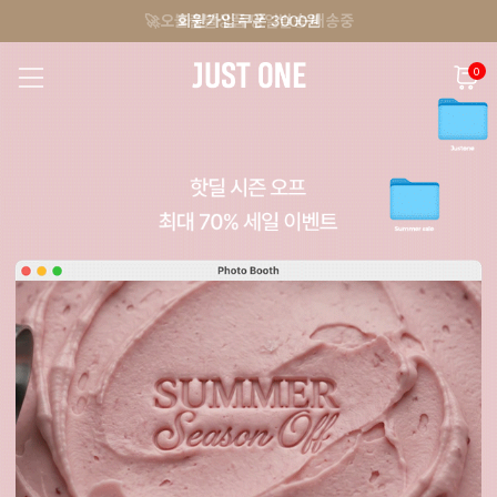
🚀오늘출발상품 당일발송 배송중
앱 다운로드 10% 할인쿠폰
회원가입 쿠폰 3000원
0
NEW 7%
BEST
🚀오늘출발
MADE . J
상의
팬츠
아