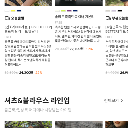
솔리드 촉촉텐셜 이너 기본티
FREE
(건조기🙆🏻‍♀️가능) [JUST BETTER]
[❄️출근룩/시원한
촉촉한 텐셀 소재로 맨살에 입어도 좋
클로이 실키 퍼프 반팔티
BETTER] 하프
은 기본 티셔츠에요! 컬러감이 예뻐서
니트, 맨투맨, 가디건 안에 컬러 포인트
FREE
FREE
룩을 연출하기 좋은 아이템이랍니다
출근룩부터 데이트룩까지, 티셔츠 한
격식은 차려야 하
장으로 완성하는 완벽한 블라우스 핏!
이라면? 쿨 분또 
28,000원
22,700원
19%
실크 같은 촉감에 건조기 사용까지 가
고, 밑단 밴딩으
능한 만능 이중지 원단으로 관리는 세
는 볼륨 실루엣으로
상 편하게, 무드는 로맨틱하게 채워줄
근부터 퇴근 후 
퍼프티예요~
해요♥
32,300원
24,300원
25%
34,900원
26,9
셔츠&블라우스 라인업
전체보기
출근룩/일상룩 어디에나 사랑받는 아이템