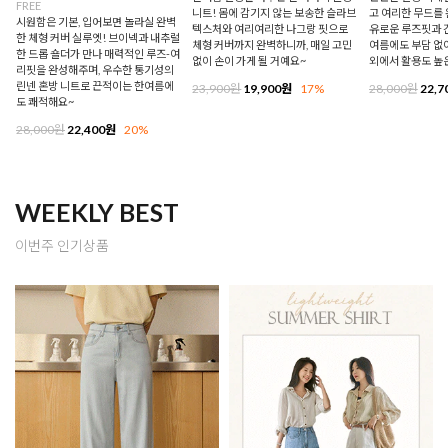
FREE
니트! 몸에 감기지 않는 보송한 슬라브
고 여리한 무드를 
시원함은 기본, 입어보면 놀라실 완벽
텍스처와 여리여리한 나그랑 핏으로
유로운 루즈핏과 
한 체형 커버 실루엣! 브이넥과 내추럴
체형 커버까지 완벽하니까, 매일 고민
여름에도 부담 없이
한 드롭 숄더가 만나 매력적인 루즈-여
없이 손이 가게 될 거예요~
외에서 활용도 높
리핏을 완성해주며, 우수한 통기성의
린넨 혼방 니트로 끈적이는 한여름에
23,900원
19,900원
17%
28,000원
22,7
도 쾌적해요~
28,000원
22,400원
20%
WEEKLY BEST
이번주 인기상품