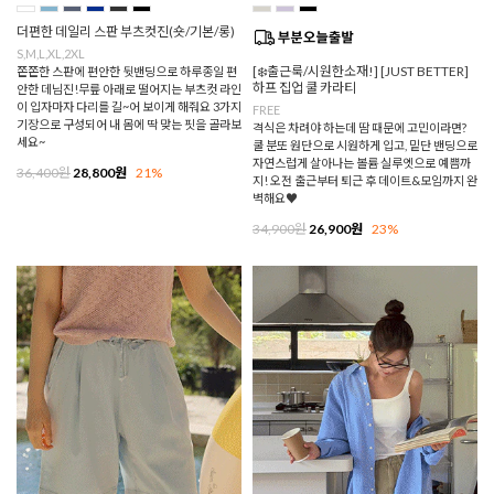
더편한 데일리 스판 부츠컷진(숏/기본/롱)
S,M,L,XL,2XL
[❄️출근룩/시원한소재!] [JUST BETTER]
쫀쫀한 스판에 편안한 뒷밴딩으로 하루종일 편
하프 집업 쿨 카라티
안한 데님진!무릎 아래로 떨어지는 부츠컷 라인
이 입자마자 다리를 길~어 보이게 해줘요 3가지
FREE
기장으로 구성되어 내 몸에 딱 맞는 핏을 골라보
격식은 차려야 하는데 땀 때문에 고민이라면?
세요~
쿨 분또 원단으로 시원하게 입고, 밑단 밴딩으로
자연스럽게 살아나는 볼륨 실루엣으로 예쁨까
36,400원
28,800원
21%
지! 오전 출근부터 퇴근 후 데이트&모임까지 완
벽해요♥
34,900원
26,900원
23%