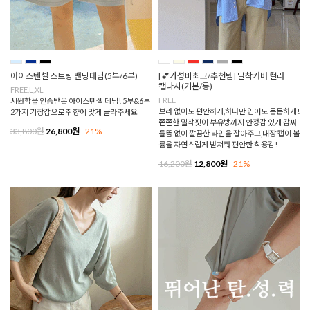
아이스텐셀 스트링 밴딩데님(5부/6부)
[💕가성비최고/추천템] 밀착커버 컬러
캡나시(기본/롱)
FREE,L,XL
FREE
시원함을 인증받은 아이스텐셀 데님! 5부&6부
브라 없이도 편안하게,하나만 입어도 든든하게!
2가지 기장감으로 취향에 맞게 골라주세요
쫀쫀한 밀착핏이 부유방까지 안정감 있게 감싸
33,800원
26,800원
21%
들뜸 없이 깔끔한 라인을 잡아주고,내장 캡이 볼
륨을 자연스럽게 받쳐줘 편안한 착용감!
16,200원
12,800원
21%