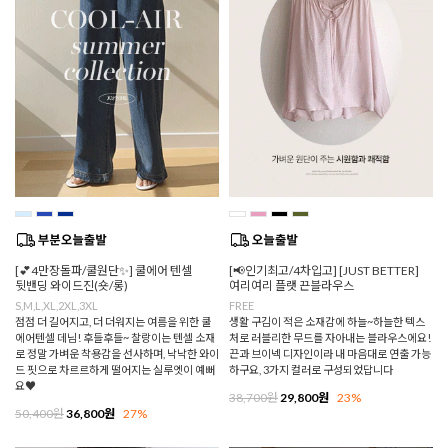
[💕4만장돌파/쿨원단✨] 쿨에어 텐셀
[📢인기최고/4차입고] [JUST BETTER]
뒷밴딩 와이드진(숏/롱)
여리여리 플랫 끈블라우스
S,M,L,XL,2XL,3XL
FREE
점점 더 길어지고, 더 더워지는 여름을 위한 쿨
생활 구김이 적은 소재감에 하늘~하늘한 텍스
에어텐셀 데님! 후들후들~ 찰랑이는 텐셀 소재
처로 러블리한 무드를 자아내는 블라우스에요!
로 정말 가벼운 착용감을 선사하며, 낙낙한 와이
끈과 브이넥 디자인이라 내 마음대로 연출 가능
드 핏으로 차르르하게 떨어지는 실루엣이 예뻐
하구요, 3가지 컬러로 구성되었답니다
요♥
38,700원
29,800원
23%
50,400원
36,800원
27%