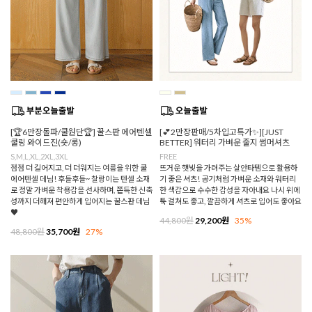
[🏆6만장돌파/쿨원단🏆] 꿀스판 에어텐셀
[💕2만장판매/5차입고특가✨][JUST
쿨링 와이드진(숏/롱)
BETTER] 워터리 가벼운 줄지 썸머셔츠
S,M,L,XL,2XL,3XL
FREE
점점 더 길어지고, 더 더워지는 여름을 위한 쿨
뜨거운 햇빛을 가려주는 살안타템으로 활용하
에어텐셀 데님! 후들후들~ 찰랑이는 텐셀 소재
기 좋은 셔츠! 공기처럼 가벼운 소재와 워터리
로 정말 가벼운 착용감을 선사하며, 쫀득한 신축
한 색감으로 수수한 감성을 자아내요 나시 위에
성까지 더해져 편안하게 입어지는 꿀스판 데님
툭 걸쳐도 좋고, 깔끔하게 셔츠로 입어도 좋아요
♥
44,800원
29,200원
35%
48,800원
35,700원
27%