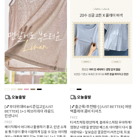
[💕무더위대비❄️시즌입고][JUST
[💕출근룩/추천템!] [JUST BETTER] 어반
BETTER] 1+1 에브리데이 라운드
백플레어 콤비 티셔츠
린넨나시
FREE
FREE
티셔츠처럼 편안하게, 블라우스처럼 우아하게!
베이직해서 어디에나 활용하기 좋고, 린넨 소재
엄청난 사랑을 받았던 베스트 아이템이 다시 돌
로 통기성이 좋아 시원하게 입을 수 있는 아이템
아왔어요~ 앞모습은 깔끔한 티셔츠인데, 뒤로
에요~ 여름에 매일 입는 기본나시, 1+1 기획구
돌아서면 블라우스처럼 찰랑~ 퍼지는 플레어