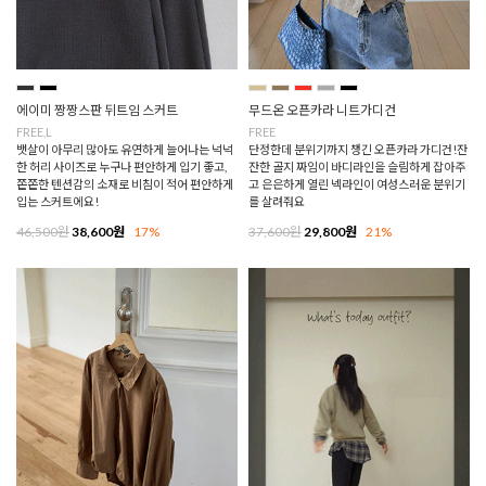
에이미 짱짱스판 뒤트임 스커트
무드온 오픈카라 니트가디건
FREE,L
FREE
뱃살이 아무리 많아도 유연하게 늘어나는 넉넉
단정한데 분위기까지 챙긴 오픈카라 가디건!잔
한 허리 사이즈로 누구나 편안하게 입기 좋고,
잔한 골지 짜임이 바디라인을 슬림하게 잡아주
쫀쫀한 텐션감의 소재로 비침이 적어 편안하게
고 은은하게 열린 넥라인이 여성스러운 분위기
입는 스커트에요!
를 살려줘요
46,500원
38,600원
17%
37,600원
29,800원
21%