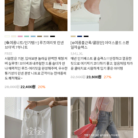
[🧶여름니트/인기템!!] 루즈여리핏 린넨
[❄️여름출근룩/쿨원단] 아이스콜드 스판
브이넥 7부니트
일자슬랙스
FREE
S,M,L,XL
시원함은 기본, 입어보면 놀라실 완벽한 체형 커
매년 인기베스트 쿨 슬랙스!! 단정하고 깔끔한
버 실루엣! 브이넥과 내추럴한 드롭 숄더가 만
핏으로 여기저기 코디하기 좋고, 얼음처럼 차가
나 매력적인 루즈-여리핏을 완성해주며, 우수한
운 쿨터치로 시원하게 입기 좋은 아이템
통기성의 린넨 혼방 니트로 끈적이는 한여름에
32,500원
23,800원
27%
도 쾌적해요~
28,000원
22,400원
20%