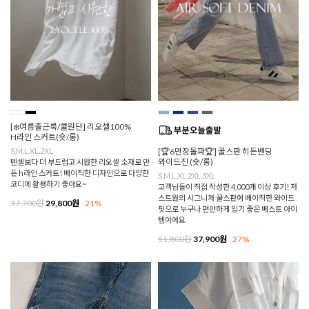
[❄️여름출근룩/쿨원단] 리오셀100%
H라인 스커트(숏/롱)
S,M,L,XL,2XL
[🏆6만장돌파🏆] 꿀스판 히든밴딩
와이드진 (숏/롱)
텐셀보다 더 부드럽고 시원한 리오셀 소재로 만
든 h라인 스커트! 베이직한 디자인으로 다양한
S,M,L,XL,2XL,3XL
코디에 활용하기 좋아요~
고객님들이 직접 작성한 4,000개 이상 후기! 저
스트원의 시그니처 꿀스판에 베이직한 와이드
37,700원
29,800원
21%
핏으로 누구나 편안하게 입기 좋은 베스트 아이
템이에요
51,800원
37,900원
27%