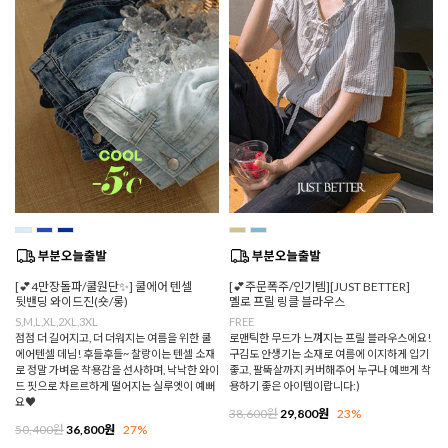
[💕4만장돌파/쿨원단✨] 쿨에어 텐셀
[💕주문폭주/인기템][JUST BETTER]
뒷밴딩 와이드진(숏/롱)
멜로 프릴 링클 블라우스
S,M,L,XL,2XL,3XL
FREE
점점 더 길어지고, 더 더워지는 여름을 위한 쿨
로맨틱한 무드가 느껴지는 프릴 블라우스에요!
에어텐셀 데님! 후들후들~ 찰랑이는 텐셀 소재
구김도 안생기는 소재로 여름에 이지하게 입기
로 정말 가벼운 착용감을 선사하며, 낙낙한 와이
좋고, 팔뚝살까지 커버해주어 누구나 예쁘게 착
드 핏으로 차르르하게 떨어지는 실루엣이 예뻐
용하기 좋은 아이템이랍니다:)
요♥
38,600원
29,800원
23%
50,400원
36,800원
27%