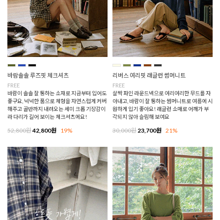
바람솔솔 루즈핏 체크셔츠
리버스 여리핏 래글런 썸머니트
FREE
FREE
바람이 솔솔 잘 통하는 소재로 지금부터 입어도
살짝 파인 라운드넥으로 여리여리한 무드를 자
좋구요, 넉넉한 품으로 체형을 자연스럽게 커버
아내고, 바람이 잘 통하는 썸머니트로 여름에 시
해주고 골반까지 내려오는 세미 크롭 기장감이
원하게 입기 좋아요! 래글런 소매로 어깨가 부
라 다리가 길어 보이는 체크셔츠에요!
각되지 않아 슬림해 보여요
52,800원
42,800원
19%
30,000원
23,700원
21%