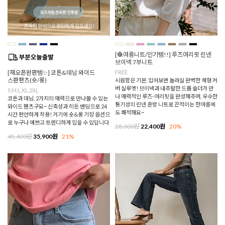
[🧶여름니트/인기템!!] 루즈여리핏 린넨
브이넥 7부니트
[재오픈완판템✨] 코튼&데님 와이드
FREE
스판팬츠(숏/롱)
시원함은 기본, 입어보면 놀라실 완벽한 체형 커
버 실루엣! 브이넥과 내추럴한 드롭 숄더가 만
S,M,L,XL,2XL
나 매력적인 루즈-여리핏을 완성해주며, 우수한
코튼과 데님, 2가지의 매력으로 만나볼 수 있는
통기성의 린넨 혼방 니트로 끈적이는 한여름에
와이드 팬츠구요~ 신축성과 히든 밴딩으로 24
도 쾌적해요~
시간 편안하게 착용! 거기에 숏&롱 기장 옵션으
로 누구나 예쁘고 트렌디하게 입을 수 있답니다
28,000원
22,400원
20%
45,400원
35,900원
21%