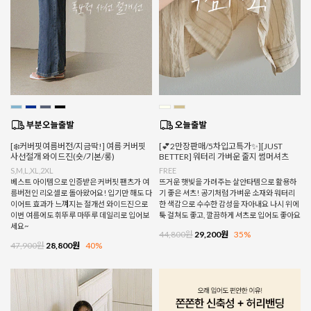
[❄️커버핏여름버전/지금딱!] 여름 커버핏
[💕2만장판매/5차입고특가✨][JUST
사선절개 와이드진(숏/기본/롱)
BETTER] 워터리 가벼운 줄지 썸머셔츠
S,M,L,XL,2XL
FREE
베스트 아이템으로 인증받은 커버핏 팬츠가 여
뜨거운 햇빛을 가려주는 살안타템으로 활용하
름버전인 리오셀로 돌아왔어요! 입기만 해도 다
기 좋은 셔츠! 공기처럼 가벼운 소재와 워터리
이어트 효과가 느껴지는 절개선 와이드진으로
한 색감으로 수수한 감성을 자아내요 나시 위에
이번 여름에도 휘뚜루 마뚜루 데일리로 입어보
툭 걸쳐도 좋고, 깔끔하게 셔츠로 입어도 좋아요
세요~
44,800원
29,200원
35%
47,900원
28,800원
40%