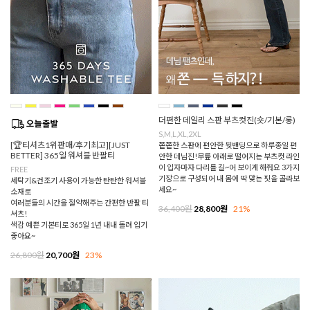
더편한 데일리 스판 부츠컷진(숏/기본/롱)
S,M,L,XL,2XL
[🏆티셔츠1위판매/후기최고][JUST
쫀쫀한 스판에 편안한 뒷밴딩으로 하루종일 편
BETTER] 365일 워셔블 반팔티
안한 데님진!무릎 아래로 떨어지는 부츠컷 라인
이 입자마자 다리를 길~어 보이게 해줘요 3가지
FREE
기장으로 구성되어 내 몸에 딱 맞는 핏을 골라보
세탁기&건조기 사용이 가능한 탄탄한 워셔블
세요~
소재로
여러분들의 시간을 절약해주는 간편한 반팔 티
36,400원
28,800원
21%
셔츠!
색감 예쁜 기본티로 365일 1년 내내 돌려 입기
좋아요~
26,800원
20,700원
23%