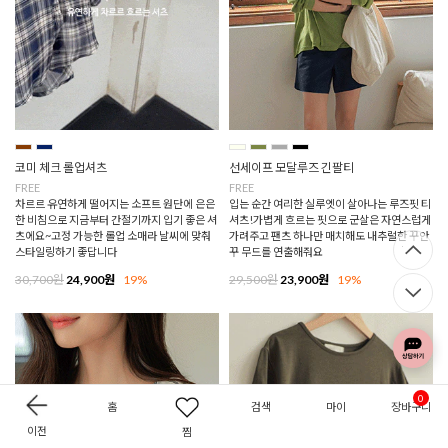
코미 체크 롤업셔츠
선세이프 모달루즈 긴팔티
FREE
FREE
차르르 유연하게 떨어지는 소프트 원단에 은은
입는 순간 여리한 실루엣이 살아나는 루즈핏 티
한 비침으로 지금부터 간절기까지 입기 좋은 셔
셔츠!가볍게 흐르는 핏으로 군살은 자연스럽게
츠에요~고정 가능한 롤업 소매라 날씨에 맞춰
가려주고 팬츠 하나만 매치해도 내추럴한 꾸안
스타일링하기 좋답니다
꾸 무드를 연출해줘요
30,700원
24,900원
19%
29,500원
23,900원
19%
0
홈
검색
마이
장바구니
이전
찜