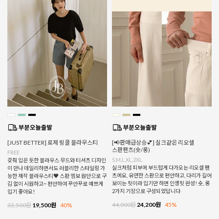
[JUST BETTER] 로제 링클 블라우스티
[📢판매급상승💕] 실크같은 리오셀
스판팬츠(숏/롱)
FREE
S,M,L,XL,2XL
갖춰 입은 듯한 블라우스 무드와 티셔츠 디자인
실크처럼 피부에 부드럽게 다가오는 리오셀 팬
이 만나 데일리하면서도 러블리한 스타일링 가
츠에요, 유연한 스판으로 편안하고, 다리가 길어
능한 제작 블라우스티♥ 스판 엠보 원단으로 구
보이는 핏이라 입기만 하면 인생핏 완성! 숏, 롱
김 없이 시원하고~ 편안하여 꾸안꾸로 예쁘게
2가지 기장으로 구성되었답니다
입기 좋아요!
44,000원
24,200원
45%
32,500원
19,500원
40%