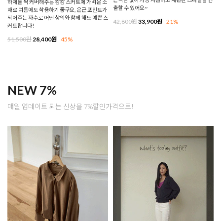
하체를 싹 커버해주는 캉캉 스커트에 가벼운 소
출할 수 있어요~
재로 여름에도 착용하기 좋구요, 은근 포인트가
되어주는 자수로 어떤 상의와 함께 해도 예쁜 스
42,800원
33,900원
21%
커트랍니다!
51,500원
28,400원
45%
NEW 7%
매일 업데이트 되는 신상을 7%할인가격으로!