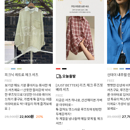
피크닉 레트로 체크 셔츠
선데이 내추럴 
FREE
FREE
[JUST BETTER] 리츠 체크 루즈핏
보기만 해도 기분 좋아지는 화사한 체
빳빳한 린넨에 비
베러 셔츠
크 셔츠예요~! 산뜻한 컬러감에 넉넉
셔츠구요, 루즈한
한 루즈핏으로 다양한 이너와 레이어
론 아우터로 입어
FREE
드하기 좋구요, 가볍게 툭 걸치는 여름
넨 특유의 텍스처
지금은 셔츠 하나로, 선선해지면 가벼
아우터로도 딱! 데일리 하게 즐겨보세
이에요! 가성비 
운 아우터로—
요 :)
보세요~
툭 걸쳐도 멋스러운 루즈핏에 탄탄한
두께감까지!
28,500원
22,800원
20%
35,000원
27,7
두 계절을 넘나들며 매일 찾게 될 체크
셔츠!