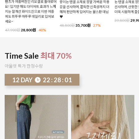
팬츠가 여름버전인 리오셀로 돌아왔어
랑이는 텐셀 소재로 정말 가벼운 착용
는 텐셀 소재로 
요! 입기만 해도 다이어트 효과가 느껴
감을 선사하며, 쫀득한 신축성까지 더
선사하며, 산뜻한 
지는 절개선 와이드진으로 이번 여름
해져 편안하게 입어지는 꿀스판 데님
더욱 시원하게 즐
에도 휘뚜루 마뚜루 데일리로 입어보
♥
39,800원
29,9
세요~
48,800원
35,700원
27%
47,900원
28,800원
40%
Time Sale
최대 70%
아울렛 특가 한정수량
12
DAY
22
:
27
:
56