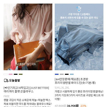
[❄️4만장판매/재오픈] 초경량
프리미엄텐셀 와이드진(숏/기본/롱)
[📢인기최고/4차입고] [JUST BETTER]
S,M,L,XL,2XL
여리여리 플랫 끈블라우스
가볍고 시원하게 입기 좋은 프리미엄 텐셀데님!
3가지 기장과 5가지 사이즈로 구성된 베스트 아
FREE
이템!
생활 구김이 적은 소재감에 하늘~하늘한 텍스
처로 러블리한 무드를 자아내는 블라우스에요!
47,800원
36,900원
23%