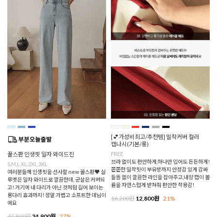
[💕가성비최고/추천템] 밀착커버 컬러
캡나시(기본/롱)
꿀스판 인생핏 일자 와이드진
FREE
브라 없이도 편안하게,하나만 입어도 든든하게!
S,M,L,XL,2XL,3XL
쫀쫀한 밀착핏이 부유방까지 안정감 있게 감싸
여러분들께 인생핏을 선사할 new 꿀스판♥ 실
들뜸 없이 깔끔한 라인을 잡아주고,내장 캡이 볼
루엣은 일자 와이드로 깔끔한데, 군살은 커버되
륨을 자연스럽게 받쳐줘 편안한 착용감!
고! 거기에 내 다리가 아닌 것처럼 길어 보이는
롱다리 효과까지! 정말 가볍고 소프트한 데님이
16,200원
12,800원
21%
에요
47,800원
34,900원
27%