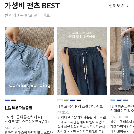
가성비 팬츠 BEST
전체보기
찐후기 사랑받고 있는 팬츠
네이브 곡선절개 스판 밴딩 팬츠
[❄️여름출근룩/
절개와이드 리오
FREE,XL
[🔥역대급 여름 감사제🔥]
S,M,L,XL,2XL
핏 하나로 소장 가치 충분한 와이드 팬
사이드절개 스트라이프 4부데님
라이트한 리오셀 
츠에요~! 곡선 절개 디테일이 자연스
하고 가볍게 입기 
럽게 라인을 살려주고, 사각사각한 터
S,M,L,XL,2XL
예뻐 보이는 와이드
치감에 쫀쫀한 스판으로 데일리로 정
흔하지 않아 소장 가치가 있는 스트라