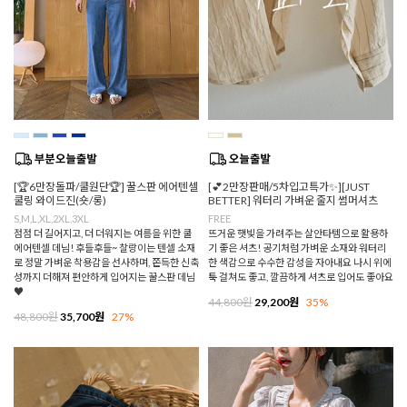
[🏆6만장돌파/쿨원단🏆] 꿀스판 에어텐셀
[💕2만장판매/5차입고특가✨][JUST
쿨링 와이드진(숏/롱)
BETTER] 워터리 가벼운 줄지 썸머셔츠
S,M,L,XL,2XL,3XL
FREE
점점 더 길어지고, 더 더워지는 여름을 위한 쿨
뜨거운 햇빛을 가려주는 살안타템으로 활용하
에어텐셀 데님! 후들후들~ 찰랑이는 텐셀 소재
기 좋은 셔츠! 공기처럼 가벼운 소재와 워터리
로 정말 가벼운 착용감을 선사하며, 쫀득한 신축
한 색감으로 수수한 감성을 자아내요 나시 위에
성까지 더해져 편안하게 입어지는 꿀스판 데님
툭 걸쳐도 좋고, 깔끔하게 셔츠로 입어도 좋아요
♥
44,800원
29,200원
35%
48,800원
35,700원
27%