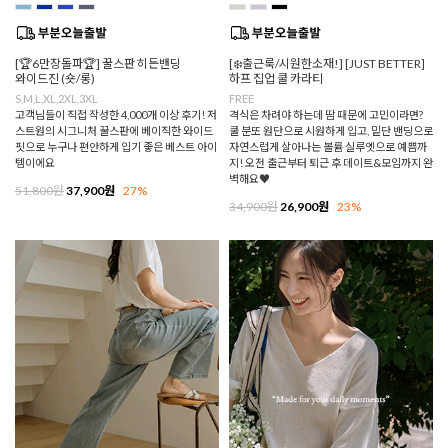
[🏆6만장돌파🏆] 꿀스판 히든밴딩
[❄️출근룩/시원한소재!] [JUST BETTER]
와이드진 (숏/롱)
하프 집업 쿨 카라티
S,M,L,XL,2XL,3XL
FREE
고객님들이 직접 작성한 4,000개 이상 후기! 저
격식은 차려야 하는데 땀 때문에 고민이라면?
스트원의 시그니처 꿀스판에 베이직한 와이드
쿨 분또 원단으로 시원하게 입고, 밑단 밴딩으로
핏으로 누구나 편안하게 입기 좋은 베스트 아이
자연스럽게 살아나는 볼륨 실루엣으로 예쁨까
템이에요
지! 오전 출근부터 퇴근 후 데이트&모임까지 완
벽해요♥
51,800원
37,900원
27%
34,900원
26,900원
23%