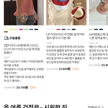
[💕가성비최고/추천템] 밀착커버
[❄️여름출근룩/
컬러 캡나시(기본/롱)
스판 일자슬랙스
FREE
S,M,L,XL
[🏆티셔츠1위판매/후기최고]
브라 없이도 편안하게,하나만 입어도
매년 인기베스트 쿨
[JUST BETTER] 365일 워셔블
든든하게!쫀쫀한 밀착핏이 부유방까
깔끔한 핏으로 여
반팔티
지 안정감 있게 감싸 들뜸 없이 깔끔한
고, 얼음처럼 차
FREE
라인을 잡아주고,내장 캡이 볼륨을 자
게 입기 좋은 아이
세탁기&건조기 사용이 가능한 탄탄한
연스럽게 받쳐줘 편안한 착용감!
32,500원
23,8
워셔블 소재로
16,200원
12,800원
21%
여러분들의 시간을 절약해주는 간편한
반팔 티셔츠!
색감 예쁜 기본티로 365일 1년 내내 돌
려 입기 좋아요~
26,800원
20,700원
23%
올 여름 걱정끝~ 시원한 진
전체보기