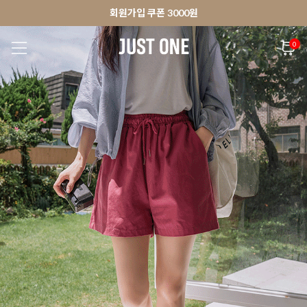
🚀오늘출발상품 당일발송 배송중
앱 다운로드 10% 할인쿠폰
앱 다운로드 10% 할인쿠폰
회원가입 쿠폰 3000원
0
NEW 7%
BEST
🚀오늘출발
MADE . J
상의
팬츠
아