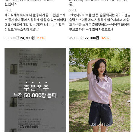
린넨나시
롱)
FREE
S,M,L
베이직해서 어디에나 활용하기 좋고, 린넨 소재
-5kg 다이어트를 한 듯, 슬림해지는 와이드밴딩
로 통기성이 좋아 시원하게 입을 수 있는 아이템
슬랙스~! 여름에도 시원하게 입으시라고 더 얇
에요~ 여름에 매일 입는 기본나시, 1+1 기획구
고 가벼운 소재로 준비햇어요~~ 낙낙한 와이드
성으로 알뜰쇼핑하세요♡
핏으로 라인 부각 없이 차르르르-!
33,800원
24,700원
27%
49,000원
27,000원
45%