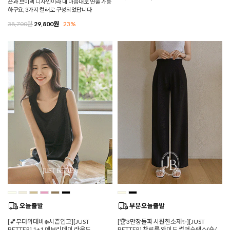
끈과 브이넥 디자인이라 내 마음대로 연출 가능
하구요, 3가지 컬러로 구성되었답니다
38,700원
29,800원
23%
[💕무더위대비❄️시즌입고][JUST
[🏆3만장돌파 시원한소재✨][JUST
BETTER] 1+1 에브리데이 라운드
BETTER] 차르륵 와이드 썸머슬랙스(숏/