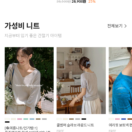
38,500원
28,900원
25%
가성비 니트
전체보기
지금부터 입기 좋은 간절기 아이템
쿨썸머 슬라브 라운드 니트
여리핏 보트넥 
[🧶여름니트/인기템!!]
FREE
FREE