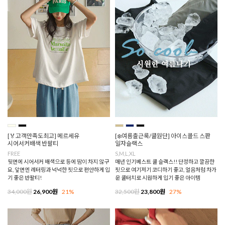
[🏅고객만족도최고] 메르세유
[❄️여름출근룩/쿨원단] 아이스콜드 스판
시어서커배색 반팔티
일자슬랙스
FREE
S,M,L,XL
뒷면에 시어서커 배색으로 등에 땀이 차지 않구
매년 인기베스트 쿨 슬랙스!! 단정하고 깔끔한
요, 앞면엔 레터링과 넉넉한 핏으로 편안하게 입
핏으로 여기저기 코디하기 좋고, 얼음처럼 차가
기 좋은 반팔티!
운 쿨터치로 시원하게 입기 좋은 아이템
34,000원
26,900원
21%
32,500원
23,800원
27%