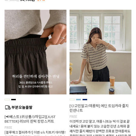
[👕고민말고/여름딱] 에딘 트임카라 줄지
린넨니트
[📢베스트1위상품/3차입고][JUST
FREE
BETTER] 러브미 핀턱 캉캉스커트
이것저것 고민 말고, 여름 니트는 딱 이 걸로 끝
내세요! 몸에 붙지 않는 고슬한 린넨 소재와 클
FREE
래식한 줄지 패턴의 완벽한 조화로 한여름에도
[블루체크 컬러추가!] 이번 s/s 치트키 아이템!
끈적임 없이 가장 시원하고 세련된 스타일을 연