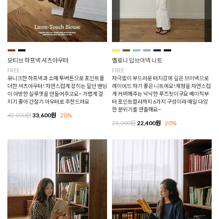
모티브 하프넥 셔츠아우터
멜로니 딥브이넥 니트
FREE
FREE
유니크한 하프넥과 소매 투버튼으로 포인트를
자극없이 부드러운 터치감에 깊은 브이넥으로
더한 셔츠아우터! 자연스럽게 잡히는 밑단 밴딩
레이어드 하기 좋은 니트에요!체형을 자연스럽
이 아방한 실루엣을 만들어주고요~ 가볍게 걸
게 커버해주는 낙낙한 루즈핏이구요 베이직부
치기 좋아 간절기 아우터로 추천드려요
터 포인트컬러까지 6가지 구성이라 매일 다양
한 분위기를 연출해요~
42,000원
33,600원
20%
28,000원
22,400원
20%