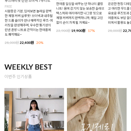
루즈여리핏 린넨 브이넥 7부니트
한여름 일상을 바꾸는 단 하나의 쿨링
은은한 펀칭 디테
FREE
니트! 몸에 감기지 않는 보송한 슬라브
고 여리한 무드를 
시원함은 기본, 입어보면 놀라실 완벽
텍스처와 여리여리한 나그랑 핏으로
유로운 루즈핏과 
한 체형 커버 실루엣! 브이넥과 내추럴
체형 커버까지 완벽하니까, 매일 고민
여름에도 부담 없이
한 드롭 숄더가 만나 매력적인 루즈-여
없이 손이 가게 될 거예요~
외에서 활용도 높
리핏을 완성해주며, 우수한 통기성의
린넨 혼방 니트로 끈적이는 한여름에
23,900원
19,900원
17%
28,000원
22,7
도 쾌적해요~
28,000원
22,400원
20%
WEEKLY BEST
이번주 인기상품