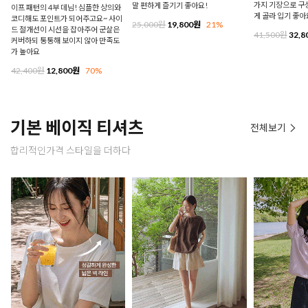
가지 기장으로 구
말 편하게 즐기기 좋아요!
이프 패턴의 4부 데님! 심플한 상의와
게 골라 입기 좋아
코디해도 포인트가 되어주고요~ 사이
25,000원
19,800원
21%
드 절개선이 시선을 잡아주어 군살은
41,500원
32,8
커버하되 통통해 보이지 않아 만족도
가 높아요
42,400원
12,800원
70%
기본 베이직 티셔츠
전체보기
합리적인가격 스타일을 더하다