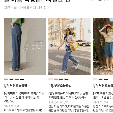
지금부터~ 한여름까지 시원하게
[❄️커버핏여름버전/지금딱!] 여름
[🏆6만장돌파/쿨원단🏆] 꿀스판
[💕만족도최고/
커버핏 사선절개 와이드진(숏/
에어텐셀 쿨링 와이드진(숏/롱)
쿨에어2 텐셀 
기본/롱)
S,M,L,XL,2XL,3XL
S,M,L,XL,2XL
S,M,L,XL,2XL
점점 더 길어지고, 더 더워지는 여름을
점점 더 더워지는 
베스트 아이템으로 인증받은 커버핏
위한 쿨 에어텐셀 데님! 후들후들~ 찰
텐셀 데님 시리즈!