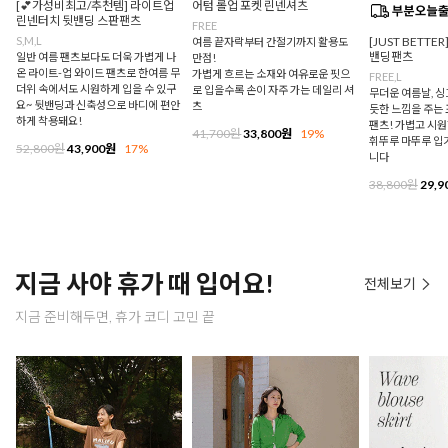
[💕가성비최고/추천템] 라이트업
어텀 롤업 포켓 린넨셔츠
린넨터치 뒷밴딩 스판팬츠
FREE
S,M,L
[JUST BETTE
여름 끝자락부터 간절기까지 활용도
밴딩팬츠
일반 여름 팬츠보다도 더욱 가볍게 나
만점!
온 라이트-업 와이드 팬츠로 한여름 무
가볍게 흐르는 소재와 여유로운 핏으
FREE,L
더위 속에서도 시원하게 입을 수 있구
로 입을수록 손이 자주 가는 데일리 셔
무더운 여름날, 
요~ 뒷밴딩과 신축성으로 바디에 편안
츠
듯한 느낌을 주는
하게 착용돼요!
팬츠! 가볍고 시
41,700원
33,800원
19%
휘뚜루 마뚜루 입
52,800원
43,900원
17%
니다
38,800원
29,9
지금 사야 휴가 때 입어요!
전체보기
지금 준비해두면, 휴가 코디 고민 끝