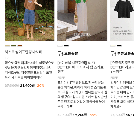
웨스트 썸머프린팅 나시티
FREE
[❄️여름을 시원하게][JUST
[⛱️휴양지추천템/
밑으로 살짝 퍼지는 a라인 실루엣으로
BETTER] 에어리 이지 랩 스커트
BETTER] 리
뱃살을 자연스럽게 커버해주는 나시
팬츠
+스커트
티셔츠구요, 캐주얼한 프린팅이 포인
트가 되어주는 아이템이에요
FREE
FREE
프리미엄 ITY 원단으로 피부에 닿는
입체적인 웨이브 
27,300원
21,900원
20%
순간 차가운, 에어리 이지 랩 스커트 팬
페미닌 감성이 느
츠! 구김도 거의 없어 별다른 관리가 필
우스는 내어 입기
요 없구요~ 겉보기엔 스커트 같지만 안
이며, 스커트는 
쪽은 팬츠로 되어있어 활동성을 높여
완성♥ 코디 세트
준답니다♥
가세요~
42,500원
19,200원
55%
74,800원
56,1