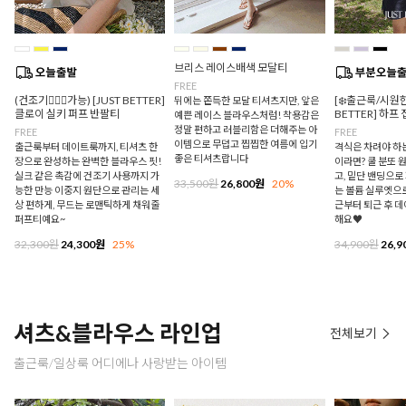
브리스 레이스배색 모달티
FREE
(건조기🙆🏻‍♀️가능) [JUST BETTER]
[❄️출근룩/시원한
뒤에는 쫀득한 모달 티셔츠지만, 앞은
클로이 실키 퍼프 반팔티
BETTER] 하프
예쁜 레이스 블라우스처럼! 착용감은
정말 편하고 러블리함은 더해주는 아
FREE
FREE
이템으로 무덥고 찝찝한 여름에 입기
출근룩부터 데이트룩까지, 티셔츠 한
격식은 차려야 하
좋은 티셔츠랍니다
장으로 완성하는 완벽한 블라우스 핏!
이라면? 쿨 분또 
실크 같은 촉감에 건조기 사용까지 가
고, 밑단 밴딩으
33,500원
26,800원
20%
능한 만능 이중지 원단으로 관리는 세
는 볼륨 실루엣으로
상 편하게, 무드는 로맨틱하게 채워줄
근부터 퇴근 후 
퍼프티예요~
해요♥
32,300원
24,300원
25%
34,900원
26,9
셔츠&블라우스 라인업
전체보기
출근룩/일상룩 어디에나 사랑받는 아이템