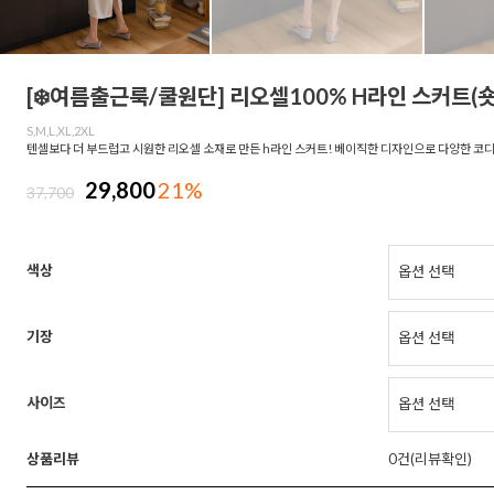
[❄️여름출근룩/쿨원단] 리오셀100% H라인 스커트(숏
S,M,L,XL,2XL
텐셀보다 더 부드럽고 시원한 리오셀 소재로 만든 h라인 스커트! 베이직한 디자인으로 다양한 코
29,800
21%
37,700
색상
기장
사이즈
상품리뷰
0