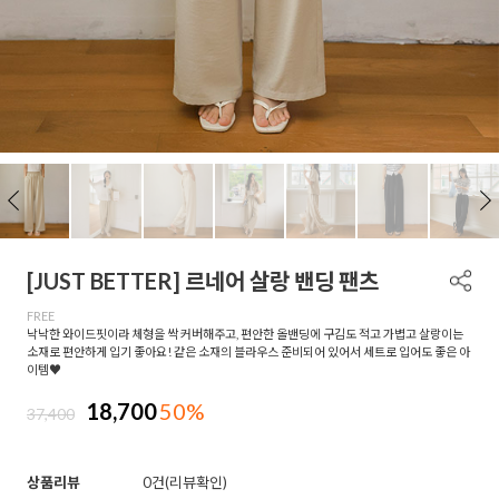
[JUST BETTER] 르네어 살랑 밴딩 팬츠
FREE
낙낙한 와이드핏이라 체형을 싹 커버해주고, 편안한 올밴딩에 구김도 적고 가볍고 살랑이는
소재로 편안하게 입기 좋아요! 같은 소재의 블라우스 준비되어 있어서 세트로 입어도 좋은 아
이템♥
18,700
50%
37,400
상품리뷰
0