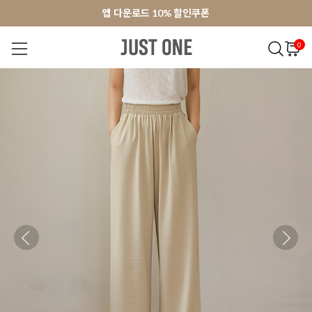
앱 다운로드 10% 할인쿠폰
앱 다운로드 10% 할인쿠폰
회원가입 쿠폰 3000원
회원가입 쿠폰 3000원
0
NEW 7%
BEST
오늘출발
MADE . J
상의
팬츠
아우