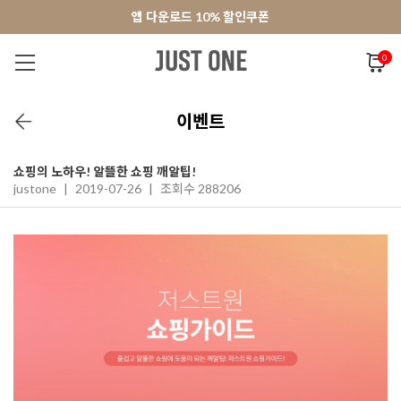
앱 다운로드 10% 할인쿠폰
앱 다운로드 10% 할인쿠폰
회원가입 쿠폰 3000원
0
NEW 7%
BEST
오늘출발
MADE . J
상의
팬츠
아우
이벤트
쇼핑의 노하우! 알뜰한 쇼핑 깨알팁!
justone
|
2019-07-26
|
조회수 288206