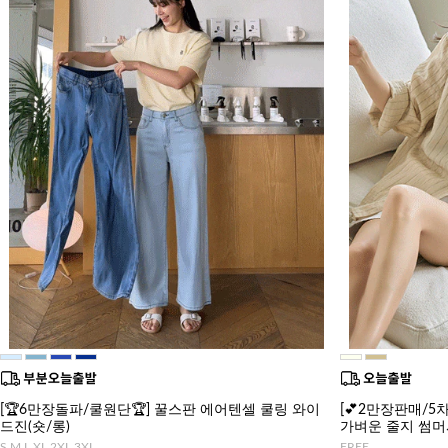
[🏆6만장돌파/쿨원단🏆] 꿀스판 에어텐셀 쿨링 와이
[💕2만장판매/5차
드진(숏/롱)
가벼운 줄지 썸
S,M,L,XL,2XL,3XL
FREE