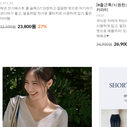
S,M,L,XL
[❄️출근룩/시원한소재
매년 인기베스트 쿨 슬랙스!! 단정하고 깔끔한 핏으로 여기저기
카라티
코디하기 좋고, 얼음처럼 차가운 쿨터치로 시원하게 입기 좋은
FREE
아이템
격식은 차려야 하는데
시원하게 입고, 밑단
23,800원
27%
32,500원
엣으로 예쁨까지! 오
벽해요♥
26,90
34,900원