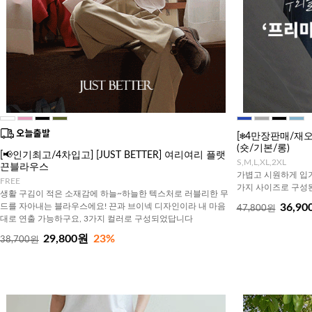
[❄️4만장판매/
(숏/기본/롱)
[📢인기최고/4차입고] [JUST BETTER] 여리여리 플랫
S,M,L,XL,2XL
끈블라우스
가볍고 시원하게 입기
FREE
가지 사이즈로 구성된
생활 구김이 적은 소재감에 하늘~하늘한 텍스처로 러블리한 무
드를 자아내는 블라우스에요! 끈과 브이넥 디자인이라 내 마음
36,90
47,800원
대로 연출 가능하구요, 3가지 컬러로 구성되었답니다
29,800원
23%
38,700원