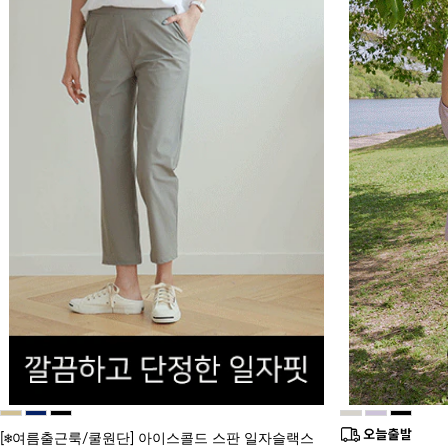
[❄️여름출근룩/쿨원단] 아이스콜드 스판 일자슬랙스