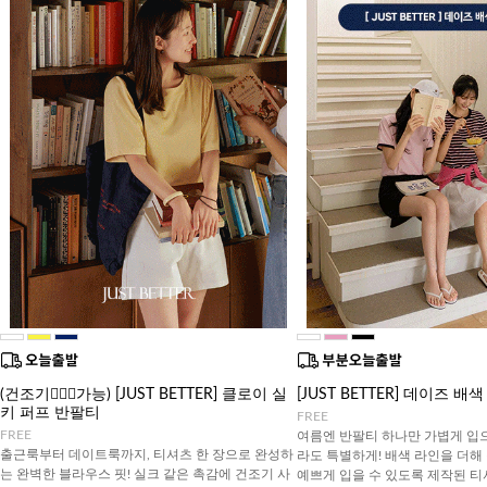
(건조기🙆🏻‍♀️가능) [JUST BETTER] 클로이 실
[JUST BETTER] 데이즈 배
키 퍼프 반팔티
FREE
FREE
여름엔 반팔티 하나만 가볍게 입
출근룩부터 데이트룩까지, 티셔츠 한 장으로 완성하
라도 특별하게! 배색 라인을 더해
는 완벽한 블라우스 핏! 실크 같은 촉감에 건조기 사
예쁘게 입을 수 있도록 제작된 