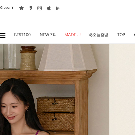
Global
▼
BEST100
NEW 7%
MADE . J
🚀오늘출발
TOP