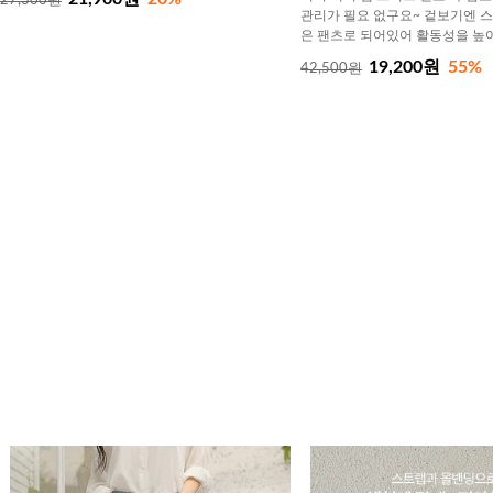
27,300원
관리가 필요 없구요~ 겉보기엔 
은 팬츠로 되어있어 활동성을 높
19,200원
55%
42,500원