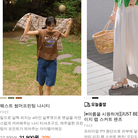
웨스트 썸머프린팅 나시티
FREE
[❄️여름을 시원하게][JUST B
밑으로 살짝 퍼지는 a라인 실루엣으로 뱃살을 자연
이지 랩 스커트 팬츠
스럽게 커버해주는 나시 티셔츠구요, 캐주얼한 프린
FREE
팅이 포인트가 되어주는 아이템이에요
프리미엄 ITY 원단으로 피부에 닿
어리 이지 랩 스커트 팬츠! 구김
21,900원
20%