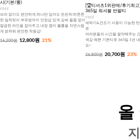
시(기본/롱)
[🏆티셔츠1위판매/후기최고][J
FREE
365일 워셔블 반팔티
브라 없이도 편안하게,하나만 입어도 든든하게!쫀쫀
FREE
한 밀착핏이 부유방까지 안정감 있게 감싸 들뜸 없이
세탁기&건조기 사용이 가능한 탄
깔끔한 라인을 잡아주고,내장 캡이 볼륨을 자연스럽
로
게 받쳐줘 편안한 착용감!
여러분들의 시간을 절약해주는 간
12,800원
21%
색감 예쁜 기본티로 365일 1년 
16,200원
요~
20,700원
23%
26,800원
올
지