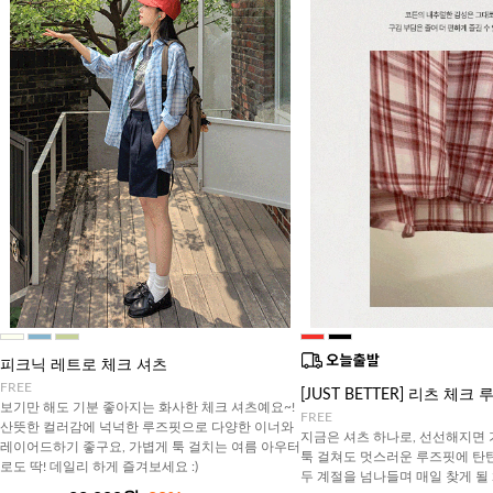
피크닉 레트로 체크 셔츠
FREE
[JUST BETTER] 리츠 체
보기만 해도 기분 좋아지는 화사한 체크 셔츠예요~!
FREE
산뜻한 컬러감에 넉넉한 루즈핏으로 다양한 이너와
지금은 셔츠 하나로, 선선해지면
레이어드하기 좋구요, 가볍게 툭 걸치는 여름 아우터
툭 걸쳐도 멋스러운 루즈핏에 탄
로도 딱! 데일리 하게 즐겨보세요 :)
두 계절을 넘나들며 매일 찾게 될 