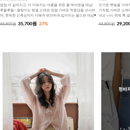
점점 더 길어지고, 더 더워지는 여름을 위한 쿨 에어텐셀 데님!
뜨거운 햇빛을 가려주
후들후들~ 찰랑이는 텐셀 소재로 정말 가벼운 착용감을 선사하
기처럼 가벼운 소재
며, 쫀득한 신축성까지 더해져 편안하게 입어지는 꿀스판 데님♥
내요 나시 위에 툭 
35,700원
27%
29,20
48,800원
44,800원