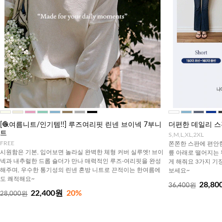
[🧶여름니트/인기템!!] 루즈여리핏 린넨 브이넥 7부니
더편한 데일리 스
트
S,M,L,XL,2XL
FREE
쫀쫀한 스판에 편안
시원함은 기본, 입어보면 놀라실 완벽한 체형 커버 실루엣! 브이
릎 아래로 떨어지는 
넥과 내추럴한 드롭 숄더가 만나 매력적인 루즈-여리핏을 완성
게 해줘요 3가지 기
해주며, 우수한 통기성의 린넨 혼방 니트로 끈적이는 한여름에
보세요~
도 쾌적해요~
28,80
36,400원
22,400원
20%
28,000원