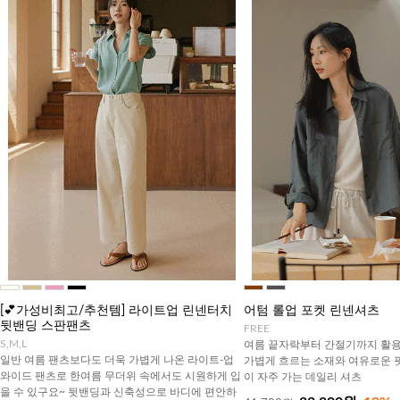
[💕가성비최고/추천템] 라이트업 린넨터치
어텀 롤업 포켓 린넨셔츠
뒷밴딩 스판팬츠
FREE
S,M,L
여름 끝자락부터 간절기까지 활용
일반 여름 팬츠보다도 더욱 가볍게 나온 라이트-업
가볍게 흐르는 소재와 여유로운 
와이드 팬츠로 한여름 무더위 속에서도 시원하게 입
이 자주 가는 데일리 셔츠
을 수 있구요~ 뒷밴딩과 신축성으로 바디에 편안하