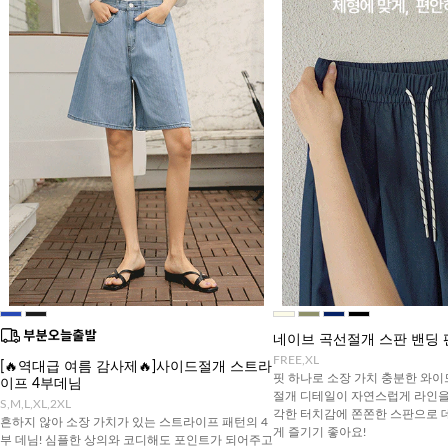
네이브 곡선절개 스판 밴딩 
FREE,XL
[🔥역대급 여름 감사제🔥]사이드절개 스트라
핏 하나로 소장 가치 충분한 와이
이프 4부데님
절개 디테일이 자연스럽게 라인을
S,M,L,XL,2XL
각한 터치감에 쫀쫀한 스판으로 
흔하지 않아 소장 가치가 있는 스트라이프 패턴의 4
게 즐기기 좋아요!
부 데님! 심플한 상의와 코디해도 포인트가 되어주고