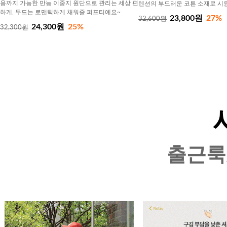
용까지 가능한 만능 이중지 원단으로 관리는 세상 편
텐션의 부드러운 코튼 소재로 시
하게, 무드는 로맨틱하게 채워줄 퍼프티예요~
23,800원
27%
32,600원
24,300원
25%
32,300원
출근룩