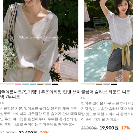
[🧶여름니트/인기템!!] 루즈여리핏 린넨 브이
쿨썸머 슬라브 라운드 니트
넥 7부니트
FREE
FREE
한여름 일상을 바꾸는 단 하나의 
시원함은 기본, 입어보면 놀라실 완벽한 체형 커버
기지 않는 보송한 슬라브 텍스처
실루엣! 브이넥과 내추럴한 드롭 숄더가 만나 매력적
랑 핏으로 체형 커버까지 완벽하니
인 루즈-여리핏을 완성해주며, 우수한 통기성의 린
이 손이 가게 될 거예요~
넨 혼방 니트로 끈적이는 한여름에도 쾌적해요~
19,900원
17%
23,900원
22,400원
20%