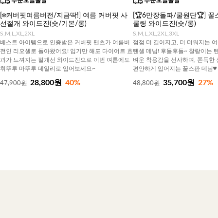
[❄️커버핏여름버전/지금딱!] 여름 커버핏 사
[🏆6만장돌파/쿨원단🏆] 
선절개 와이드진(숏/기본/롱)
쿨링 와이드진(숏/롱)
S,M,L,XL,2XL
S,M,L,XL,2XL,3XL
베스트 아이템으로 인증받은 커버핏 팬츠가 여름버
점점 더 길어지고, 더 더워지는 
전인 리오셀로 돌아왔어요! 입기만 해도 다이어트 효
텐셀 데님! 후들후들~ 찰랑이는 
과가 느껴지는 절개선 와이드진으로 이번 여름에도
벼운 착용감을 선사하며, 쫀득한
휘뚜루 마뚜루 데일리로 입어보세요~
편안하게 입어지는 꿀스판 데님♥
28,800원
40%
35,700원
27%
47,900원
48,800원