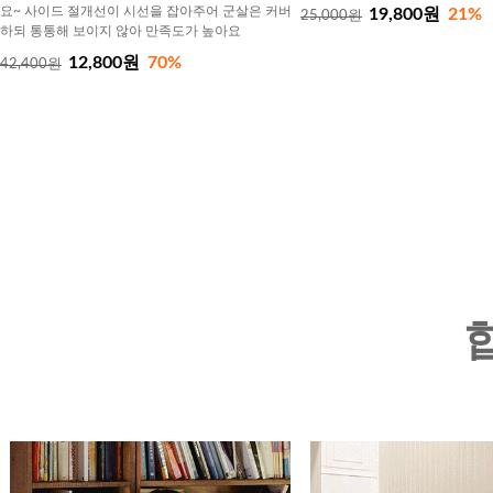
요~ 사이드 절개선이 시선을 잡아주어 군살은 커버
19,800원
21%
25,000원
하되 통통해 보이지 않아 만족도가 높아요
12,800원
70%
42,400원