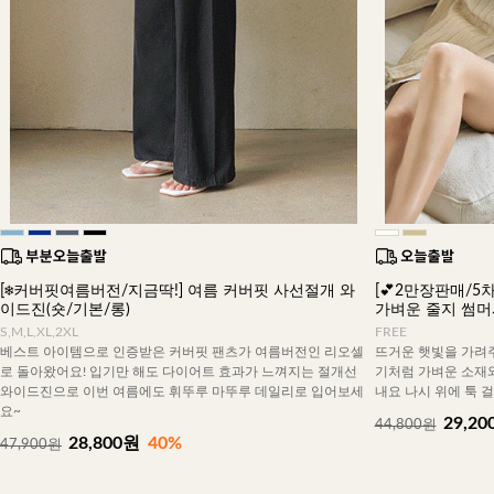
[❄️커버핏여름버전/지금딱!] 여름 커버핏 사선절개 와
[💕2만장판매/5차
이드진(숏/기본/롱)
가벼운 줄지 썸
S,M,L,XL,2XL
FREE
베스트 아이템으로 인증받은 커버핏 팬츠가 여름버전인 리오셀
뜨거운 햇빛을 가려주
로 돌아왔어요! 입기만 해도 다이어트 효과가 느껴지는 절개선
기처럼 가벼운 소재
와이드진으로 이번 여름에도 휘뚜루 마뚜루 데일리로 입어보세
내요 나시 위에 툭 
요~
29,20
44,800원
28,800원
40%
47,900원