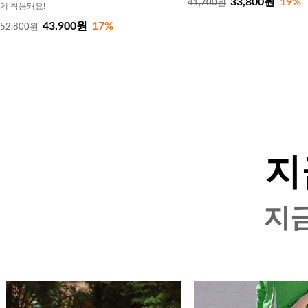
33,800원
19%
41,700원
게 착용돼요!
43,900원
17%
52,800원
지
지금