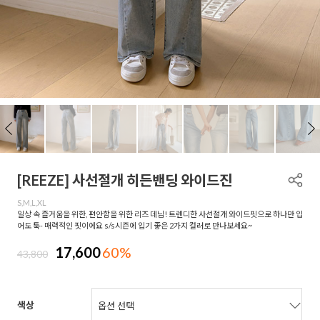
[REEZE] 사선절개 히든밴딩 와이드진
S,M,L,XL
일상 속 즐거움을 위한, 편안함을 위한 리즈 데님! 트렌디한 사선절개 와이드핏으로 하나만 입
어도 툭- 매력적인 핏이에요 s/s시즌에 입기 좋은 2가지 컬러로 만나보세요~
17,600
60%
43,800
색상