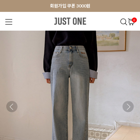
앱 다운로드 10% 할인쿠폰
앱 다운로드 10% 할인쿠폰
회원가입 쿠폰 3000원
0
NEW 7%
BEST
오늘출발
MADE . J
상의
팬츠
아우