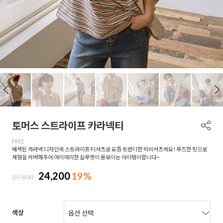
토머스 스트라이프 카라넥티
FREE
배색된 카라넥 디자인에 스트라이프 티셔츠로 요즘 트렌디한 럭비셔츠에요! 루즈한 핏으로
체형을 커버해주어 여리여리한 실루엣이 돋보이는 아이템이랍니다~
24,200
19%
29,800
색상