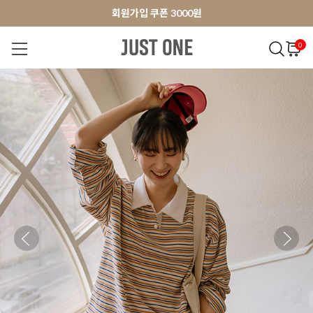
앱 다운로드 10% 할인쿠폰
앱 다운로드 10% 할인쿠폰
회원가입 쿠폰 3000원
0
NEW 7%
BEST
오늘출발
MADE . J
상의
팬츠
아우