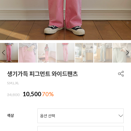
생기가득 피그먼트 와이드팬츠
S,M,L,XL
10,500
70%
34,800
색상