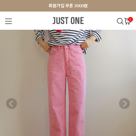
앱 다운로드 10% 할인쿠폰
앱 다운로드 10% 할인쿠폰
회원가입 쿠폰 3000원
0
NEW 7%
BEST
오늘출발
MADE . J
상의
팬츠
아우