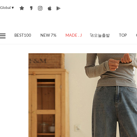
Global
▼
BEST100
NEW 7%
MADE . J
🚀오늘출발
TOP