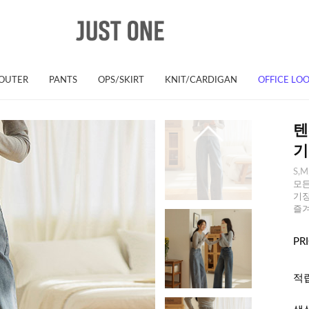
OUTER
PANTS
OPS/SKIRT
KNIT/CARDIGAN
OFFICE LO
텐
기
S,M
모든
기장
즐겨
PR
적