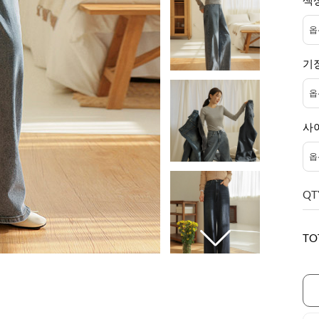
색
기
사
QT
TO