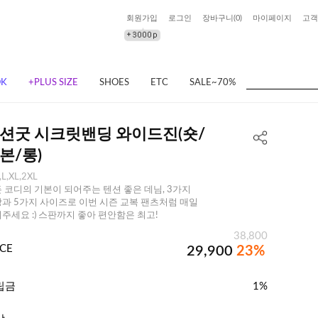
회원가입
로그인
장바구니(
0
)
마이페이지
고객
OK
+PLUS SIZE
SHOES
ETC
SALE~70%
션굿 시크릿밴딩 와이드진(숏/
본/롱)
,L,XL,2XL
 코디의 기본이 되어주는 텐션 좋은 데님, 3가지
과 5가지 사이즈로 이번 시즌 교복 팬츠처럼 매일
주세요 :) 스판까지 좋아 편안함은 최고!
38,800
ICE
29,900
23%
립금
1%