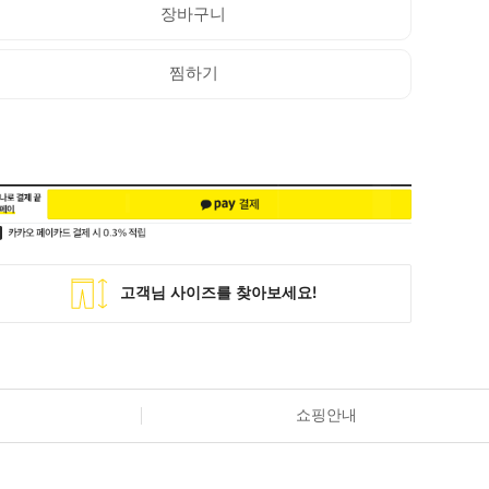
장바구니
찜하기
쇼핑안내