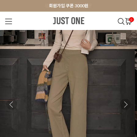
앱 다운로드 10% 할인쿠폰
앱 다운로드 10% 할인쿠폰
회원가입 쿠폰 3000원
0
NEW 7%
BEST
오늘출발
MADE . J
상의
팬츠
아우