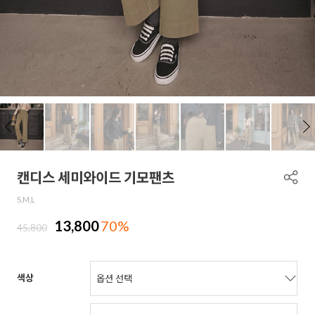
캔디스 세미와이드 기모팬츠
S,M,L
13,800
70%
45,800
색상