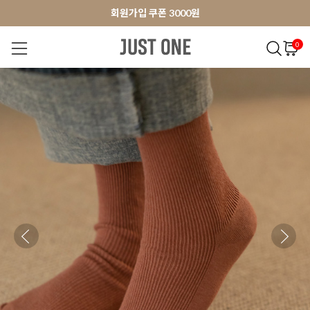
앱 다운로드 10% 할인쿠폰
앱 다운로드 10% 할인쿠폰
회원가입 쿠폰 3000원
0
NEW 7%
BEST
오늘출발
MADE . J
상의
팬츠
아우