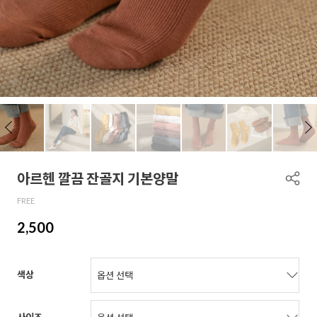
아르헨 깔끔 잔골지 기본양말
FREE
2,500
색상
사이즈