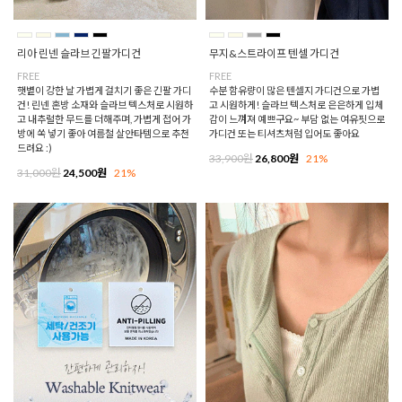
무지&스트라이프 텐셀 가디건
리아 린넨 슬라브 긴팔가디건
FREE
FREE
수분 함유량이 많은 텐셀지 가디건으로 가볍
햇볕이 강한 날 가볍게 걸치기 좋은 긴팔 가디
고 시원하게! 슬라브 텍스처로 은은하게 입체
건! 린넨 혼방 소재와 슬라브 텍스처로 시원하
감이 느껴져 예쁘구요~ 부담 없는 여유핏으로
고 내추럴한 무드를 더해주며, 가볍게 접어 가
가디건 또는 티셔츠처럼 입어도 좋아요
방에 쏙 넣기 좋아 여름철 살안타템으로 추천
드려요 :)
33,900원
26,800원
21%
31,000원
24,500원
21%