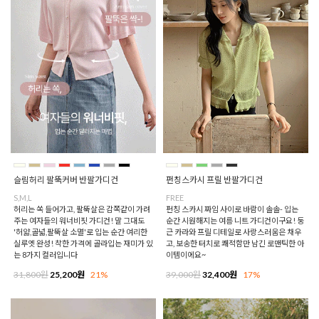
슬림허리 팔뚝커버 반팔가디건
펀칭스카시 프릴 반팔가디건
S,M,L
FREE
허리는 쏙 들어가고, 팔뚝살은 감쪽같이 가려
펀칭 스카시 짜임 사이로 바람이 솔솔- 입는
주는 여자들의 워너비핏 가디건! 말 그대도
순간 시원해지는 여름 니트 가디건이구요! 둥
'허얇,골넓,팔뚝살 소멸'로 입는 순간 여리한
근 카라와 프릴 디테일로 사랑스러움은 채우
실루엣 완성! 착한 가격에 골라입는 재미가 있
고, 보송한 터치로 쾌적함만 남긴 로맨틱한 아
는 8가지 컬러입니다
이템이에요~
31,800원
25,200원
21%
39,000원
32,400원
17%