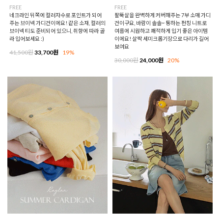
FREE
FREE
네크라인 뒤쪽에 컬러자수로 포인트가 되어
팔뚝살을 완벽하게 커버해주는 7부 소매 가디
주는 브이넥 가디건이에요! 같은 소재, 컬러의
건이구요, 바람이 솔솔~ 통하는 펀칭 니트로
브이넥 티도 준비되어 있으니, 취향에 따라 골
여름에 시원하고 쾌적하게 입기 좋은 아이템
라 입어보세요 :)
이에요! 살짝 세미크롭기장으로 다리가 길어
보여요
41,500원
33,700원
19%
30,000원
24,000원
20%