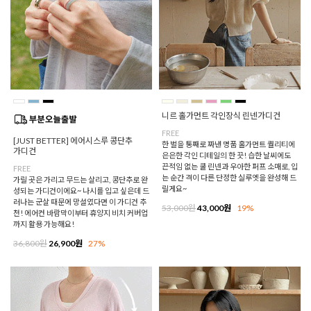
니르 홀가먼트 각인장식 린넨가디건
FREE
[JUST BETTER] 에어시스루 콩단추
한 벌을 통째로 짜낸 명품 홀가먼트 퀄리티에
가디건
은은한 각인 디테일의 한 끗! 습한 날씨에도
끈적임 없는 쿨 린넨과 우아한 퍼프 소매로, 입
FREE
는 순간 격이 다른 단정한 실루엣을 완성해 드
가릴 곳은 가리고 무드는 살리고, 콩단추로 완
릴게요~
성되는 가디건이에요~ 나시를 입고 싶은데 드
러나는 군살 때문에 망설였다면 이 가디건 추
53,000원
43,000원
19%
천! 에어컨 바람막이부터 휴양지 비치 커버업
까지 활용 가능해요!
36,800원
26,900원
27%