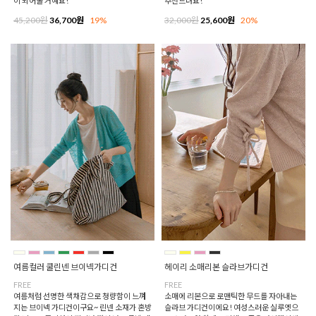
이 되어줄 거예요!
추천드려요!
45,200원
36,700원
19%
32,000원
25,600원
20%
여름컬러 쿨린넨 브이넥가디건
헤이리 소매리본 슬라브가디건
FREE
FREE
여름처럼 선명한 색채감으로 청량함이 느껴
소매에 리본으로 로맨틱한 무드를 자아내는
지는 브이넥 가디건이구요~ 린넨 소재가 혼방
슬라브 가디건이에요! 여성스러운 실루엣으