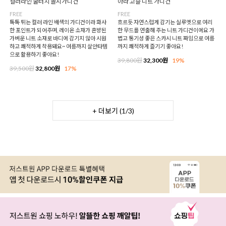
컬러라인 쿨터치 골지가디건
아라 고슬 니트 가디건
FREE
FREE
톡톡 튀는 컬러 라인 배색의 가디건이라 화사
흐르듯 자연스럽게 감기는 실루엣으로 여리
한 포인트가 되어주며, 레이온 소재가 혼방된
한 무드를 연출해 주는 니트 가디건이에요 가
가벼운 니트 소재로 바디에 감기지 않아 시원
볍고 통기성 좋은 스카시 니트 짜임으로 여름
하고 쾌적하게 착용돼요~ 여름까지 살안타템
까지 쾌적하게 즐기기 좋아요!
으로 활용하기 좋아요!
39,800원
32,300원
19%
39,500원
32,800원
17%
+ 더보기 (
1
/
3
)