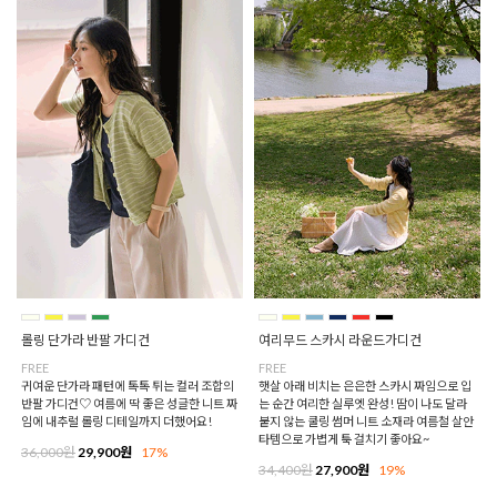
롤링 단가라 반팔 가디건
여리무드 스카시 라운드가디건
FREE
FREE
귀여운 단가라 패턴에 톡톡 튀는 컬러 조합의
햇살 아래 비치는 은은한 스카시 짜임으로 입
반팔 가디건♡ 여름에 딱 좋은 성글한 니트 짜
는 순간 여리한 실루엣 완성! 땀이 나도 달라
임에 내추럴 롤링 디테일까지 더했어요!
붙지 않는 쿨링 썸머 니트 소재라 여름철 살안
타템으로 가볍게 툭 걸치기 좋아요~
36,000원
29,900원
17%
34,400원
27,900원
19%