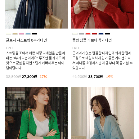
글로시 샤스트링 8부가디건
폴링 심플리 브이넥 가디건
FREE
FREE
스트링을 조여서 예쁜 셔링 디테일을 만들어
군더더기 없는 깔끔한 디자인에 화사한 컬러
내는 8부 가디건이에요! 루즈한 품과 가오리
구성으로 데일리하게 입기 좋은 가디건이라
핏으로 군살을 자연스럽게 커버해주는 아이
서 하나쯤 소장하시면 지금 부터 쭉 즐기실 수
템이랍니다
있답니다
32,800원
27,300원
17%
41,500원
33,700원
19%