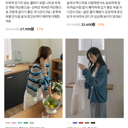
피부에 감기지 않는 쿨터치 부클 니트로 밖에
슬라브 텍스처로 시원하면서도 보송하게 닿
선 햇빛 차단용으로~ 안에선 에어컨 차단용으
아 까슬거림 없이 쾌적하게 입기 좋은 부클 가
로 가볍게 걸치기 좋은 가디건이구요! 포켓에
디건이구요~ 얇은 줄지 패턴이 은은하게 포인
라벨 장식을 달아 포인트까지 예쁘게 더해줬
트가 되어주어 코디가 심심해 보이지 않아요!
어요
27,900원
22,600원
19%
33,500원
27,900원
17%