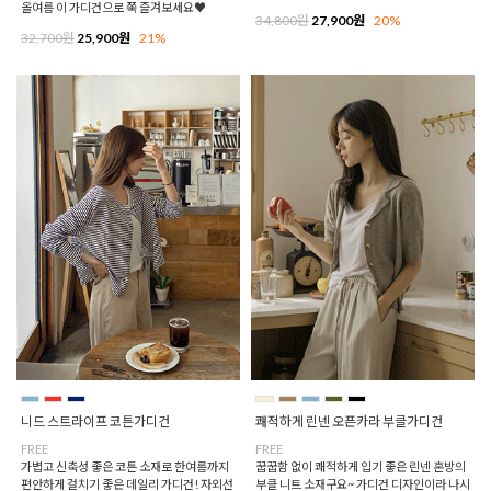
올여름 이 가디건으로 쭉 즐겨보세요♥
34,800원
27,900원
20%
32,700원
25,900원
21%
니드 스트라이프 코튼가디건
쾌적하게 린넨 오픈카라 부클가디건
FREE
FREE
가볍고 신축성 좋은 코튼 소재로 한여름까지
꿉꿉함 없이 쾌적하게 입기 좋은 린넨 혼방의
편안하게 걸치기 좋은 데일리 가디건! 자외선
부클 니트 소재구요~ 가디건 디자인이라 나시