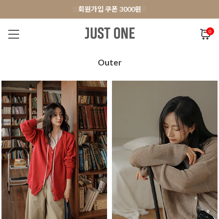
앱 다운로드 10% 할인쿠폰
앱 다운로드 10% 할인쿠폰
회원가입 쿠폰 3000원
회원가입 쿠폰 3000원
0
NEW 7%
BEST
오늘출발
MADE . J
상의
팬츠
아우
Outer