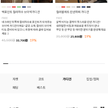
백포인트 컬러자수 브이넥가디건
컬러팔레트 린넨하찌 가디건
FREE
FREE
네크라인 뒤쪽에 컬러자수로 포인트가 되어주는
살짝 비치는 결까지 멋스러운 린넨 가디건!
브이넥 가디건이에요! 같은 소재, 컬러의 브이넥
내추럴한 비침과 여유로운 루즈핏이 만나
티도 준비되어 있으니, 취향에 따라 골라 입어보
꾸민 듯 안 꾸민 듯 여리한 분위기를 완성해 줘요
세요 :)
31,800원
19%
25,800원
41,500원
19%
33,700원
자켓
코트
가디건
집업/점퍼
패딩
베스트