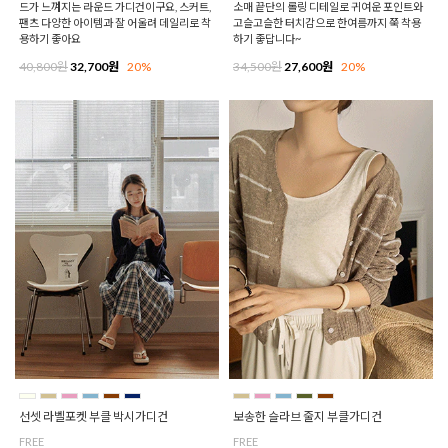
드가 느껴지는 라운드 가디건이구요, 스커트,
소매 끝단의 롤링 디테일로 귀여운 포인트와
팬츠 다양한 아이템과 잘 어울려 데일리로 착
고슬고슬한 터치감으로 한여름까지 쭉 착용
용하기 좋아요
하기 좋답니다~
40,800원
32,700원
20%
34,500원
27,600원
20%
선셋 라벨포켓 부클 박시가디건
보송한 슬라브 줄지 부클가디건
FREE
FREE