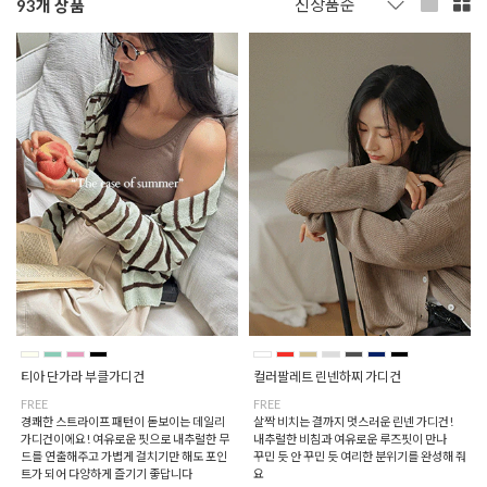
93
개 상품
티아 단가라 부클가디건
컬러팔레트 린넨하찌 가디건
FREE
FREE
경쾌한 스트라이프 패턴이 돋보이는 데일리
살짝 비치는 결까지 멋스러운 린넨 가디건!
가디건이에요! 여유로운 핏으로 내추럴한 무
내추럴한 비침과 여유로운 루즈핏이 만나
드를 연출해주고 가볍게 걸치기만 해도 포인
꾸민 듯 안 꾸민 듯 여리한 분위기를 완성해 줘
트가 되어 다양하게 즐기기 좋답니다
요