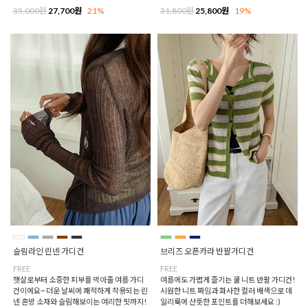
35,000원
27,700원
21%
31,800원
25,800원
19%
슬림라인 린넨 가디건
브리즈 오픈카라 반팔가디건
FREE
FREE
햇살로부터 소중한 피부를 막아줄 여름 가디
여름에도 가볍게 즐기는 쿨 니트 반팔 가디건!
건이에요~ 더운 날씨에 쾌적하게 착용되는 린
시원한 니트 짜임과 화사한 컬러 배색으로 데
넨 혼방 소재와 슬림해보이는 여리한 핏까지!
일리룩에 산뜻한 포인트를 더해보세요 :)