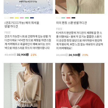
(건조기🙆🏻‍♀️가능) 메이 워셔블
미미 펀칭 스판 반팔가디건
반팔가디건
FREE
FREE
티셔츠의 편안함에 가디건의 세련됨을 한 스
건조기 가능한 니트로 간편하게 입는 반팔 가
푼 더했어요~ 몸에 착 감기는 쫀쫀한 스판기
디건이에요! 넉넉한 핏으로 체형을 자연스럽
의 은은한 펀칭 원단으로 여리하면서 편안하
게 커버해주고 쇄골라인이 예뻐 보이는 브이
게 착용되며, 부한 느낌 없는 여유핏이 군살까
넥으로 여성스러운 무드의 아이템이랍니다
지 커버해줘요!
41,600원
32,900원
21%
31,000원
24,500원
21%