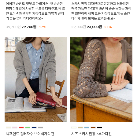
에어컨 바람도, 햇빛도 가볍게 커버! 송송한
스카시 펀칭 디자인으로 은은하고 러블리한
펀칭 디테일이 시원한 무드를 더해주고, 탁 트
매력 가득한 가디건! 바람이 솔솔 통하는 쾌적
인 브이넥과 깔끔한 기장감으로 가볍게 걸치
한 원단이에 세미 크롭 기장감으로 입는 순간
기 좋은 썸머 가디건이에요~
다리가 길어 보이는 효과를 줘요~
35,700원
29,700원
17%
29,000원
23,000원
21%
백포인트 컬러자수 브이넥가디건
시즈 스카시펀칭 7부가디건