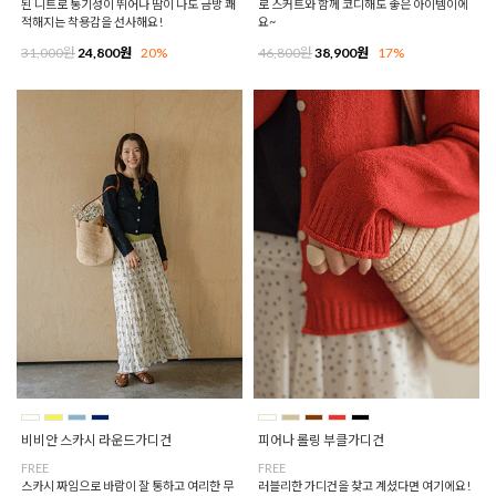
된 니트로 통기성이 뛰어나 땀이 나도 금방 쾌
로 스커트와 함께 코디해도 좋은 아이템이에
적해지는 착용감을 선사해요!
요~
31,000원
24,800원
20%
46,800원
38,900원
17%
비비안 스카시 라운드가디건
피어나 롤링 부클가디건
FREE
FREE
스카시 짜임으로 바람이 잘 통하고 여리한 무
러블리한 가디건을 찾고 계셨다면 여기에요!