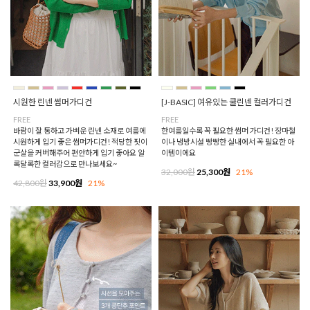
시원한 린넨 썸머가디건
[J-BASIC] 여유있는 쿨린넨 컬러가디건
FREE
FREE
바람이 잘 통하고 가벼운 린넨 소재로 여름에
한여름일수록 꼭 필요한 썸머 가디건! 장마철
시원하게 입기 좋은 썸머가디건! 적당한 핏이
이나 냉방시설 빵빵한 실내에서 꼭 필요한 아
군살을 커버해주어 편안하게 입기 좋아요 알
이템이에요
록달록한 컬러감으로 만나보세요~
32,000원
25,300원
21%
42,800원
33,900원
21%