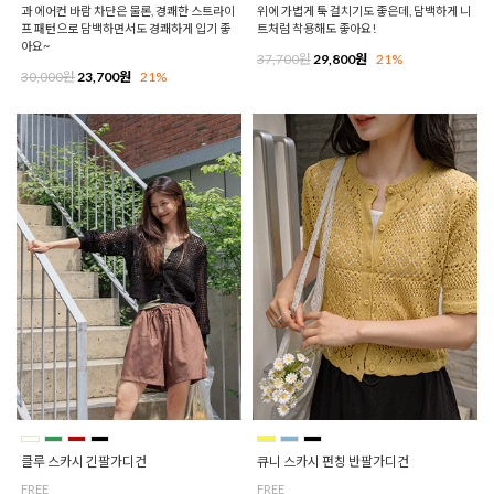
과 에어컨 바람 차단은 물론, 경쾌한 스트라이
위에 가볍게 툭 걸치기도 좋은데, 담백하게 니
프 패턴으로 담백하면서도 경쾌하게 입기 좋
트처럼 착용해도 좋아요!
아요~
37,700원
29,800원
21%
30,000원
23,700원
21%
클루 스카시 긴팔가디건
큐니 스카시 펀칭 반팔가디건
FREE
FREE