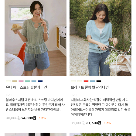
유니 허리스트링 반팔가디건
브라이트 쿨링 반팔가디건
FREE
FREE
블라우스처럼 예쁜 허리 스트링 가디건이에
시원하고 화사한 색감이 매력적인 반팔 가디
요, 플라워처럼 예쁜 펀칭이 포인트가 되어 사
건! 많은 분들이 픽했던 그 아이템이 다시 돌
랑스러움이 느껴지는 반팔 가디건이에요!
아왔어요~ 여름에 가볍게 데일리로 입기 좋은
아이템이랍니다
30,000원
24,300원
19%
39,000원
31,600원
19%