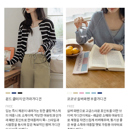
온드 쿨터치 단가라가디건
코코넛 실버와펜 부클가디건
FREE
FREE
입는 즉시 체온이 내려가는 듯한 쿨링 텍스처
실버 와펜으로 고급스러운 포인트를 더한 브
의 여름 니트 소재이며, 적당한 여유핏과 단가
이넥 가디건이에요~ 래글런 소매와 여유핏으
라 패턴 포인트로 한여름까지 쭉~ 스타일과
로 체형을 자연스럽게 커버해주며, 통기성 좋
시원함을 동시에 잡은 독보적인 썸머 가디건
은 부클 소재라 여름철 햇빛 가림용 아우터로