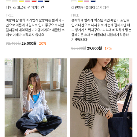
나인스 래글런 썸머가디건
라인패턴 쿨레이온 가디건
FREE
FREE
바람이 잘 통하여 가볍게 살랑이는 썸머 가디
경쾌하게 컬러가 믹스된 라인 패턴이 포인트
건으로 여름에 데일리로 입기 좋구요 화사한
인 가디건으로 나시 위로 가볍게 걸치기만 해
컬러감이 매력적인 아이템이에요! 래글런 소
도 생기가 느껴지구요~ 피부에 쾌적하게 닿는
매로 어깨가 부각되지 않아요
쿨레이온 소재로 여름내내 시원하게 착용하
기 좋답니다!
32,400원
26,000원
20%
35,800원
29,800원
17%