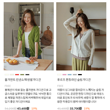
홀가먼트 린넨소재 반팔가디건
후르츠 펀칭라인 슬림가디건
FREE
FREE
봉제선이 따로 없는 홀가먼트 가디건으로 고
여름의 싱그러운 컬러감이 느껴지는 슬림 가
급스러운 실루엣이 연출되구요, 넉넉한 품으
디건이구요, 은은한 펀칭 디자인으로 여성스
로 체형을 자연스럽게 커버해주어 데일리로
러운 포인트가 되어주며, 바람이 잘 통하여 시
입기 좋은 가디건이에요
원한 착용감의 썸머 아이템이랍니다!
56,200원
45,600원
19%
41,600원
33,700원
19%